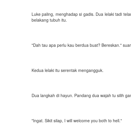
Luke paling, menghadap si gadis. Dua lelaki tadi tel
belakang tubuh itu.
"Dah tau apa perlu kau berdua buat? Bereskan." su
Kedua lelaki itu serentak mengangguk.
Dua langkah di hayun. Pandang dua wajah tu silih gan
"Ingat. Sikit silap, I will welcome you both to hell."