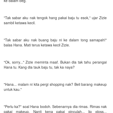
ke dalam beg.
"Tak sabar aku nak tengok hang pakai baju tu esok," ujar Zizie
sambil ketawa kecil.
"Tak sabar aku nak buang baju ni ke dalam tong samapah!"
balas Hana. Mati terus ketawa kecil Zizie.
"Ok, sorry..." Zizie meminta maaf. Bukan dia tak tahu perangai
Hana tu. Kang dia tauk baju tu, tak ka naya?
"Hana... malam ni kita pergi shopping nak? Beli barang makeup
untuk kau."
"Perlu ka?" soal Hana bodoh. Sebenarnya dia rimas. Rimas nak
pakai makeup. Nanti kena pakai ginculah... lip gloss...