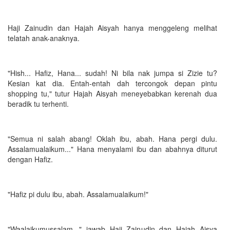
Haji Zainudin dan Hajah Aisyah hanya menggeleng melihat
telatah anak-anaknya.
"Hish... Hafiz, Hana... sudah! Ni bila nak jumpa si Zizie tu?
Kesian kat dia. Entah-entah dah tercongok depan pintu
shopping tu," tutur Hajah Aisyah meneyebabkan kerenah dua
beradik tu terhenti.
"Semua ni salah abang! Oklah ibu, abah. Hana pergi dulu.
Assalamualaikum..." Hana menyalami ibu dan abahnya diturut
dengan Hafiz.
"Hafiz pi dulu ibu, abah. Assalamualaikum!"
"Waalaikumussalam..." jawab Haji Zainudin dan Hajah Aisya