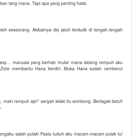
akan tang mana. Tapi apa yang penting halal.
oleh seseorang. Akibatnya dia jatuh terdudk di tengah-tengah
k. Hesy.... manusia yang berhati 'mulia' mana datang rempuh aku
a. Zizie membantu Hana berdiri. Muka Hana sudah cemberut
ak, main rempuh aje!" sergah lelaki itu sombong. Berlagak betul!
.
mengaku salah pulak! Pastu tuduh aku macam-macam pulak tu!