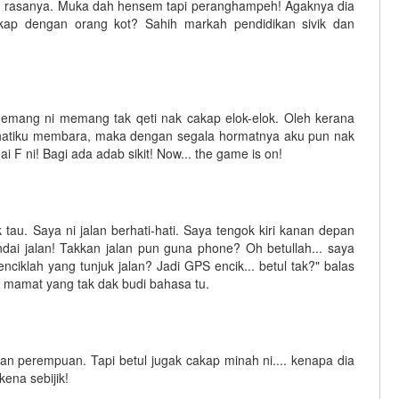
u rasanya. Muka dah hensem tapi peranghampeh! Agaknya dia
akap dengan orang kot? Sahih markah pendidikan sivik dan
emang ni memang tak qeti nak cakap elok-elok. Oleh kerana
 hatiku membara, maka dengan segala hormatnya aku pun nak
F ni! Bagi ada adab sikit! Now... the game is on!
ik tau. Saya ni jalan berhati-hati. Saya tengok kiri kanan depan
ndai jalan! Takkan jalan pun guna phone? Oh betullah... saya
 enciklah yang tunjuk jalan? Jadi GPS encik... betul tak?" balas
mamat yang tak dak budi bahasa tu.
an perempuan. Tapi betul jugak cakap minah ni.... kenapa dia
ena sebijik!