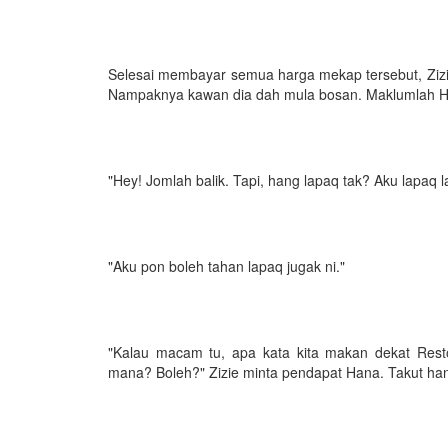
Selesai membayar semua harga mekap tersebut, Zizie
Nampaknya kawan dia dah mula bosan. Maklumlah H
"Hey! Jomlah balik. Tapi, hang lapaq tak? Aku lapaq l
"Aku pon boleh tahan lapaq jugak ni."
"Kalau macam tu, apa kata kita makan dekat Rest
mana? Boleh?" Zizie minta pendapat Hana. Takut han