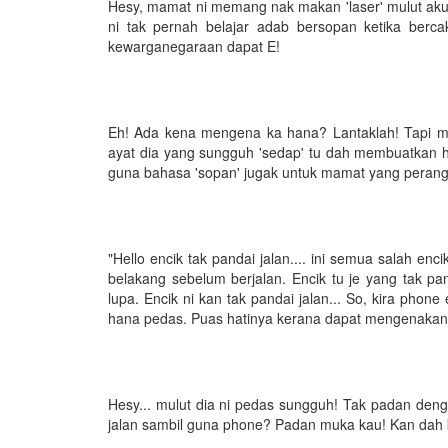
Hesy, mamat ni memang nak makan 'laser' mulut ak
ni tak pernah belajar adab bersopan ketika berc
kewarganegaraan dapat E!
Eh! Ada kena mengena ka hana? Lantaklah! Tapi m
ayat dia yang sungguh 'sedap' tu dah membuatkan
guna bahasa 'sopan' jugak untuk mamat yang perangai 
"Hello encik tak pandai jalan.... ini semua salah enc
belakang sebelum berjalan. Encik tu je yang tak pa
lupa. Encik ni kan tak pandai jalan... So, kira phone
hana pedas. Puas hatinya kerana dapat mengenakan 
Hesy... mulut dia ni pedas sungguh! Tak padan deng
jalan sambil guna phone? Padan muka kau! Kan dah k