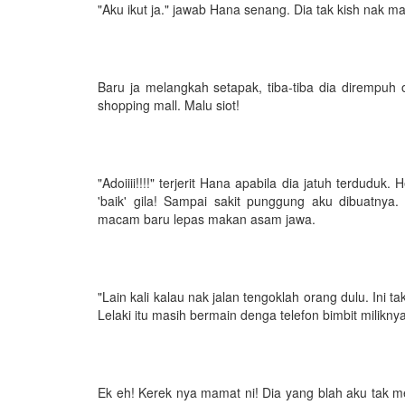
"Aku ikut ja." jawab Hana senang. Dia tak kish nak m
Baru ja melangkah setapak, tiba-tiba dia dirempuh 
shopping mall. Malu siot!
"Adoiiii!!!!" terjerit Hana apabila dia jatuh terdudu
'baik' gila! Sampai sakit punggung aku dibuatny
macam baru lepas makan asam jawa.
"Lain kali kalau nak jalan tengoklah orang dulu. Ini t
Lelaki itu masih bermain denga telefon bimbit miliknya
Ek eh! Kerek nya mamat ni! Dia yang blah aku tak 