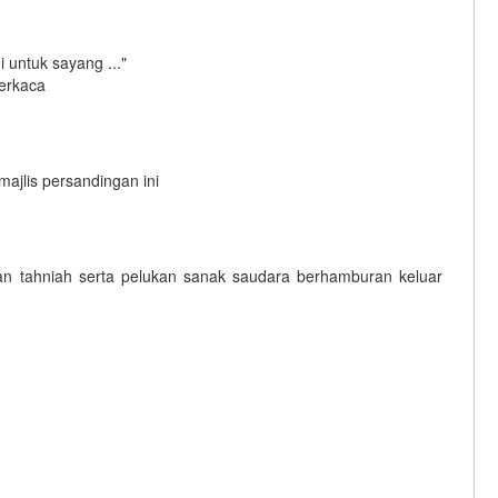
 untuk sayang ..."
erkaca
jlis persandingan ini
n tahniah serta pelukan sanak saudara berhamburan keluar