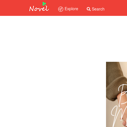
Explore
Search