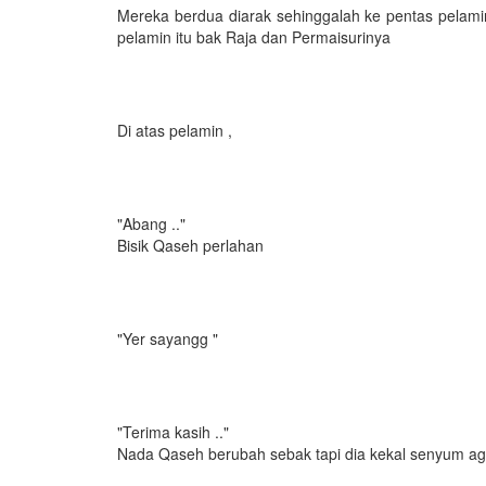
Mereka berdua diarak sehinggalah ke pentas pelamin
pelamin itu bak Raja dan Permaisurinya
Di atas pelamin ,
"Abang .."
Bisik Qaseh perlahan
"Yer sayangg "
"Terima kasih .."
Nada Qaseh berubah sebak tapi dia kekal senyum a