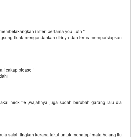
 membelakangkan i isteri pertama you Luth "
ngsung tidak mengendahkan dirinya dan terus mempersiapkan
a i cakap please "
dahi
kai neck tie ,wajahnya juga sudah berubah garang lalu dia
 mula salah tingkah kerana takut untuk menatapi mata helang itu