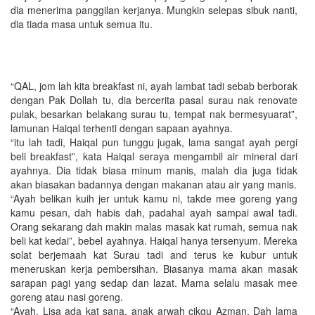
dia menerima panggilan kerjanya. Mungkin selepas sibuk nanti,
dia tiada masa untuk semua itu.
“QAL, jom lah kita breakfast ni, ayah lambat tadi sebab berborak
dengan Pak Dollah tu, dia bercerita pasal surau nak renovate
pulak, besarkan belakang surau tu, tempat nak bermesyuarat”,
lamunan Haiqal terhenti dengan sapaan ayahnya.
“itu lah tadi, Haiqal pun tunggu jugak, lama sangat ayah pergi
beli breakfast”, kata Haiqal seraya mengambil air mineral dari
ayahnya. Dia tidak biasa minum manis, malah dia juga tidak
akan biasakan badannya dengan makanan atau air yang manis.
“Ayah belikan kuih jer untuk kamu ni, takde mee goreng yang
kamu pesan, dah habis dah, padahal ayah sampai awal tadi.
Orang sekarang dah makin malas masak kat rumah, semua nak
beli kat kedai”, bebel ayahnya. Haiqal hanya tersenyum. Mereka
solat berjemaah kat Surau tadi and terus ke kubur untuk
meneruskan kerja pembersihan. Biasanya mama akan masak
sarapan pagi yang sedap dan lazat. Mama selalu masak mee
goreng atau nasi goreng.
“Ayah, Lisa ada kat sana, anak arwah cikgu Azman. Dah lama