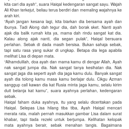
kita cari dia ayah”, suara Haiqal kedengaran sangat sayu. Wajah
Ali Khan terkejut, beliau terus berdiri dan memaling wajahnya ke
arah kiri.
“Ayah jangan kesana lagi, kita biarkan dia bersama ayah dan
ibunya. Tadi Along dah tegur dia, dah borak sket. Nanti ayah
ajak dia balik rumah kita ya, mama dah rindu sangat kat dia.
Kalau along ajak nanti, dia segan pulak”, Haiqal bersuara
perlahan. Sebak di dada masih bersisa. Bukan sahaja sebak,
tapi satu rasa yang sukar di ungkap. Betapa dia lega apabila
melihat Lisa di depan mata.
“Alhamdulilah, doa ayah dan mama kamu di dengar Allah, Ayah
nak sangat jumpa dia. Nak sangat tanya kesihatan dia. Nak
sangat jaga dia seperti ayah dia jaga kamu dulu. Banyak sangat
ayah dia tolong kamu masa kamu berlajar dulu. Cikgu Azman
sanggup call kawan dia kat Rusia minta jaga kamu, selalu kirim
duit belanja kat kamu”, suara ayahnya perlahan, kedengaran
sebak.
Haiqal faham duka ayahnya, itu yang selalu diceritakan pada
Haiqal. Selepas Lisa hilang tiba tiba, Ayah Haiqal mencari
merata rata, malah pernah masukkan gambar Lisa dalam surat
khabar, tapi tiada rezeki untuk berjumpa. Kelihatan kelopak
mata ayahnya berair, sebak menahan tangis. Bagaimana