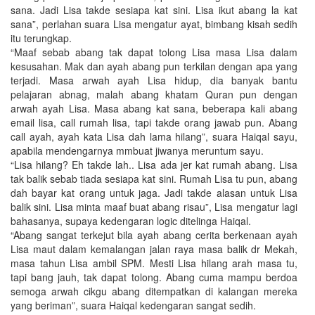
sana. Jadi Lisa takde sesiapa kat sini. Lisa ikut abang la kat
sana”, perlahan suara Lisa mengatur ayat, bimbang kisah sedih
itu terungkap.
“Maaf sebab abang tak dapat tolong Lisa masa Lisa dalam
kesusahan. Mak dan ayah abang pun terkilan dengan apa yang
terjadi. Masa arwah ayah Lisa hidup, dia banyak bantu
pelajaran abnag, malah abang khatam Quran pun dengan
arwah ayah Lisa. Masa abang kat sana, beberapa kali abang
email lisa, call rumah lisa, tapi takde orang jawab pun. Abang
call ayah, ayah kata Lisa dah lama hilang”, suara Haiqal sayu,
apabila mendengarnya mmbuat jiwanya meruntum sayu.
“Lisa hilang? Eh takde lah.. Lisa ada jer kat rumah abang. Lisa
tak balik sebab tiada sesiapa kat sini. Rumah Lisa tu pun, abang
dah bayar kat orang untuk jaga. Jadi takde alasan untuk Lisa
balik sini. Lisa minta maaf buat abang risau”, Lisa mengatur lagi
bahasanya, supaya kedengaran logic ditelinga Haiqal.
“Abang sangat terkejut bila ayah abang cerita berkenaan ayah
Lisa maut dalam kemalangan jalan raya masa balik dr Mekah,
masa tahun Lisa ambil SPM. Mesti Lisa hilang arah masa tu,
tapi bang jauh, tak dapat tolong. Abang cuma mampu berdoa
semoga arwah cikgu abang ditempatkan di kalangan mereka
yang beriman”, suara Haiqal kedengaran sangat sedih.