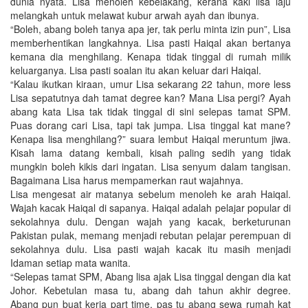
dunia nyata. Lisa menoleh kebelakang, kerana kaki lisa laju
melangkah untuk melawat kubur arwah ayah dan ibunya.
“Boleh, abang boleh tanya apa jer, tak perlu minta izin pun”, Lisa
memberhentikan langkahnya. Lisa pasti Haiqal akan bertanya
kemana dia menghilang. Kenapa tidak tinggal di rumah milik
keluarganya. Lisa pasti soalan itu akan keluar dari Haiqal.
“Kalau ikutkan kiraan, umur Lisa sekarang 22 tahun, more less
Lisa sepatutnya dah tamat degree kan? Mana Lisa pergi? Ayah
abang kata Lisa tak tidak tinggal di sini selepas tamat SPM.
Puas dorang cari Lisa, tapi tak jumpa. Lisa tinggal kat mane?
Kenapa lisa menghilang?” suara lembut Haiqal meruntum jiwa.
Kisah lama datang kembali, kisah paling sedih yang tidak
mungkin boleh kikis dari ingatan. Lisa senyum dalam tangisan.
Bagaimana Lisa harus mempamerkan raut wajahnya.
Lisa mengesat air matanya sebelum menoleh ke arah Haiqal.
Wajah kacak Haiqal di sapanya. Haiqal adalah pelajar popular di
sekolahnya dulu. Dengan wajah yang kacak, berketurunan
Pakistan pulak, memang menjadi rebutan pelajar perempuan di
sekolahnya dulu. Lisa pasti wajah kacak itu masih menjadi
Idaman setiap mata wanita.
“Selepas tamat SPM, Abang lisa ajak Lisa tinggal dengan dia kat
Johor. Kebetulan masa tu, abang dah tahun akhir degree.
Abang pun buat kerja part time, pas tu abang sewa rumah kat