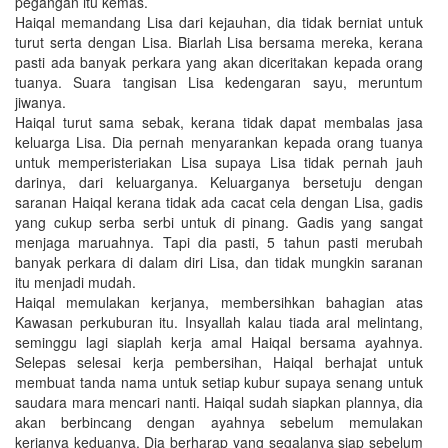
pegangan itu kemas.
Haiqal memandang Lisa dari kejauhan, dia tidak berniat untuk
turut serta dengan Lisa. Biarlah Lisa bersama mereka, kerana
pasti ada banyak perkara yang akan diceritakan kepada orang
tuanya. Suara tangisan Lisa kedengaran sayu, meruntum
jiwanya.
Haiqal turut sama sebak, kerana tidak dapat membalas jasa
keluarga Lisa. Dia pernah menyarankan kepada orang tuanya
untuk memperisteriakan Lisa supaya Lisa tidak pernah jauh
darinya, dari keluarganya. Keluarganya bersetuju dengan
saranan Haiqal kerana tidak ada cacat cela dengan Lisa, gadis
yang cukup serba serbi untuk di pinang. Gadis yang sangat
menjaga maruahnya. Tapi dia pasti, 5 tahun pasti merubah
banyak perkara di dalam diri Lisa, dan tidak mungkin saranan
itu menjadi mudah.
Haiqal memulakan kerjanya, membersihkan bahagian atas
Kawasan perkuburan itu. Insyallah kalau tiada aral melintang,
seminggu lagi siaplah kerja amal Haiqal bersama ayahnya.
Selepas selesai kerja pembersihan, Haiqal berhajat untuk
membuat tanda nama untuk setiap kubur supaya senang untuk
saudara mara mencari nanti. Haiqal sudah siapkan plannya, dia
akan berbincang dengan ayahnya sebelum memulakan
kerjanya keduanya. Dia berharap yang segalanya siap sebelum