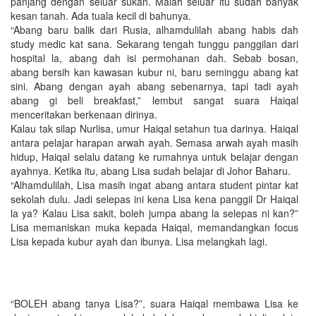
panjang dengan seluar sukan. Malah seluar itu sudah banyak
kesan tanah. Ada tuala kecil di bahunya.
“Abang baru balik dari Rusia, alhamdulilah abang habis dah
study medic kat sana. Sekarang tengah tunggu panggilan dari
hospital la, abang dah isi permohanan dah. Sebab bosan,
abang bersih kan kawasan kubur ni, baru seminggu abang kat
sini. Abang dengan ayah abang sebenarnya, tapi tadi ayah
abang gi beli breakfast,” lembut sangat suara Haiqal
menceritakan berkenaan dirinya.
Kalau tak silap Nurlisa, umur Haiqal setahun tua darinya. Haiqal
antara pelajar harapan arwah ayah. Semasa arwah ayah masih
hidup, Haiqal selalu datang ke rumahnya untuk belajar dengan
ayahnya. Ketika itu, abang Lisa sudah belajar di Johor Baharu.
“Alhamdulilah, Lisa masih ingat abang antara student pintar kat
sekolah dulu. Jadi selepas ini kena Lisa kena panggil Dr Haiqal
la ya? Kalau Lisa sakit, boleh jumpa abang la selepas ni kan?”
Lisa memaniskan muka kepada Haiqal, memandangkan focus
Lisa kepada kubur ayah dan ibunya. Lisa melangkah lagi.
“BOLEH abang tanya Lisa?”, suara Haiqal membawa Lisa ke