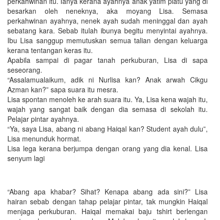
perkahwinan itu. Ianya kerana ayahnya anak yatim piatu yang di
besarkan oleh neneknya, aka moyang Lisa. Semasa
perkahwinan ayahnya, nenek ayah sudah meninggal dan ayah
sebatang kara. Sebab itulah ibunya begitu menyintai ayahnya.
Ibu Lisa sanggup memutuskan semua talian dengan keluarga
kerana tentangan keras itu.
Apabila sampai di pagar tanah perkuburan, Lisa di sapa
seseorang.
“Assalamualaikum, adik ni Nurlisa kan? Anak arwah Cikgu
Azman kan?” sapa suara itu mesra.
Lisa spontan menoleh ke arah suara itu. Ya, Lisa kena wajah itu,
wajah yang sangat baik dengan dia semasa di sekolah itu.
Pelajar pintar ayahnya.
“Ya, saya Lisa, abang ni abang Haiqal kan? Student ayah dulu”,
Lisa menunduk hormat.
Lisa lega kerana berjumpa dengan orang yang dia kenal. Lisa
senyum lagi
“Abang apa khabar? Sihat? Kenapa abang ada sini?” Lisa
hairan sebab dengan tahap pelajar pintar, tak mungkin Haiqal
menjaga perkuburan. Haiqal memakai baju tshirt berlengan