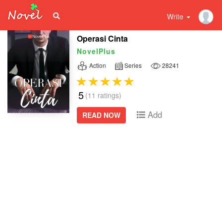
Write
Operasi Cinta
NovelPlus
Action
Series
28241
5
(11 ratings)
Add
READ NOW