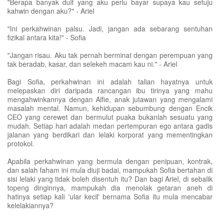
"Berapa banyak duit yang aku perlu bayar supaya kau setuju
kahwin dengan aku?" - Ariel
"Ini perkahwinan palsu. Jadi, jangan ada sebarang sentuhan
fizikal antara kita!" - Sofia
"Jangan risau. Aku tak pernah berminat dengan perempuan yang
tak beradab, kasar, dan selekeh macam kau ni." - Ariel
Bagi Sofia, perkahwinan ini adalah talian hayatnya untuk
melepaskan diri daripada rancangan ibu tirinya yang mahu
mengahwinkannya dengan Alfie, anak jutawan yang mengalami
masalah mental. Namun, kehidupan sebumbung dengan Encik
CEO yang cerewet dan bermulut puaka bukanlah sesuatu yang
mudah. Setiap hari adalah medan pertempuran ego antara gadis
jalanan yang berdikari dan lelaki korporat yang mementingkan
protokol.
Apabila perkahwinan yang bermula dengan penipuan, kontrak,
dan salah faham ini mula diuji badai, mampukah Sofia bertahan di
sisi lelaki yang tidak boleh disentuh itu? Dan bagi Ariel, di sebalik
topeng dinginnya, mampukah dia menolak getaran aneh di
hatinya setiap kali 'ular kecil' bernama Sofia itu mula mencabar
kelelakiannya?