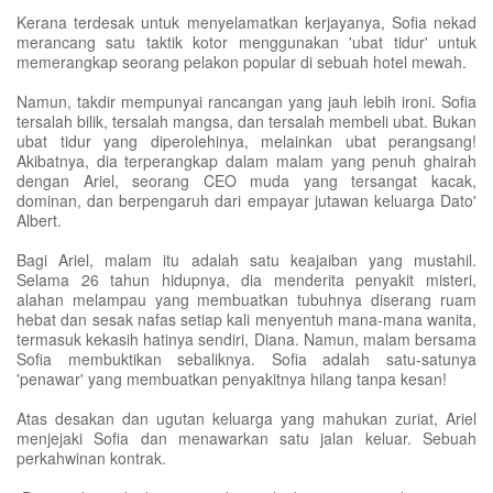
Kerana terdesak untuk menyelamatkan kerjayanya, Sofia nekad
merancang satu taktik kotor menggunakan 'ubat tidur' untuk
memerangkap seorang pelakon popular di sebuah hotel mewah.
Namun, takdir mempunyai rancangan yang jauh lebih ironi. Sofia
tersalah bilik, tersalah mangsa, dan tersalah membeli ubat. Bukan
ubat tidur yang diperolehinya, melainkan ubat perangsang!
Akibatnya, dia terperangkap dalam malam yang penuh ghairah
dengan Ariel, seorang CEO muda yang tersangat kacak,
dominan, dan berpengaruh dari empayar jutawan keluarga Dato'
Albert.
Bagi Ariel, malam itu adalah satu keajaiban yang mustahil.
Selama 26 tahun hidupnya, dia menderita penyakit misteri,
alahan melampau yang membuatkan tubuhnya diserang ruam
hebat dan sesak nafas setiap kali menyentuh mana-mana wanita,
termasuk kekasih hatinya sendiri, Diana. Namun, malam bersama
Sofia membuktikan sebaliknya. Sofia adalah satu-satunya
'penawar' yang membuatkan penyakitnya hilang tanpa kesan!
Atas desakan dan ugutan keluarga yang mahukan zuriat, Ariel
menjejaki Sofia dan menawarkan satu jalan keluar. Sebuah
perkahwinan kontrak.