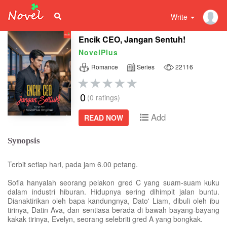
Write
Encik CEO, Jangan Sentuh!
NovelPlus
Romance
Series
22116
0
(0 ratings)
Add
READ NOW
Synopsis
Terbit setiap hari, pada jam 6.00 petang.
Sofia hanyalah seorang pelakon gred C yang suam-suam kuku
dalam industri hiburan. Hidupnya sering dihimpit jalan buntu.
Dianaktirikan oleh bapa kandungnya, Dato' Liam, dibuli oleh ibu
tirinya, Datin Ava, dan sentiasa berada di bawah bayang-bayang
kakak tirinya, Evelyn, seorang selebriti gred A yang bongkak.