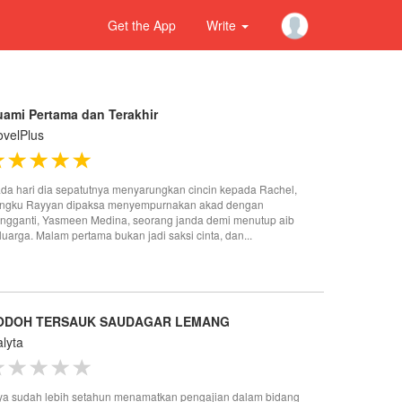
Get the App
Write
uami Pertama dan Terakhir
velPlus
da hari dia sepatutnya menyarungkan cincin kepada Rachel,
ngku Rayyan dipaksa menyempurnakan akad dengan
ngganti, Yasmeen Medina, seorang janda demi menutup aib
luarga. Malam pertama bukan jadi saksi cinta, dan...
ODOH TERSAUK SAUDAGAR LEMANG
lyta
ya sudah lebih setahun menamatkan pengajian dalam bidang