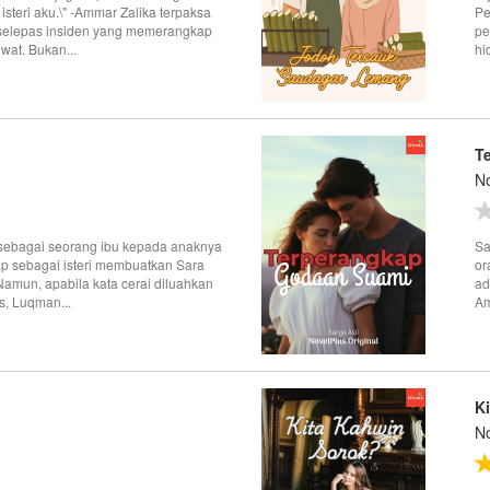
isteri aku.\" -Ammar Zalika terpaksa
Pe
elepas insiden yang memerangkap
pe
wat. Bukan...
hi
T
No
 sebagai seorang ibu kepada anaknya
Sa
ap sebagai isteri membuatkan Sara
or
Namun, apabila kata cerai diluahkan
ad
s, Luqman...
Am
K
No