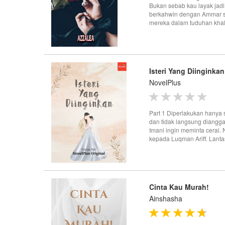
Bukan sebab kau layak jadi 
berkahwin dengan Ammar s
mereka dalam tuduhan khal
Isteri Yang Diinginkan
NovelPlus
Part 1 Diperlakukan hanya
dan tidak langsung diangg
Imani ingin meminta cerai. 
kepada Luqman Ariff. Lanta
Cinta Kau Murah!
Ainshasha