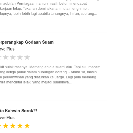
ntadbiran Perniagaan namun masih belum mendapat
kerjaan tetap. Tekanan demi tekanan mula menghimpit
dupnya, lebih-lebih lagi apabila tunangnya, Imran, seorang...
erperangkap Godaan Suami
velPlus
kit pulak rasanya. Memanglah dia suami aku. Tapi aku macam
ang ketiga pulak dalam hubungan dorang. - Amira Ya, masih
a perkahwinan yang diaturkan keluarga. Lagi pula memang
ira mencintai lelaki yang mejadi suaminya...
ita Kahwin Sorok?!
velPlus