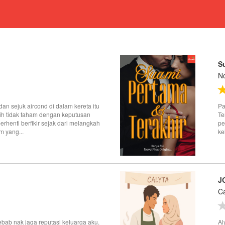
S
No
 dan sejuk aircond di dalam kereta itu
Pa
h tidak faham dengan keputusan
Te
erhenti berfikir sejak dari melangkah
pe
m yang...
ke
J
Ca
bab nak jaga reputasi keluarga aku.
Al