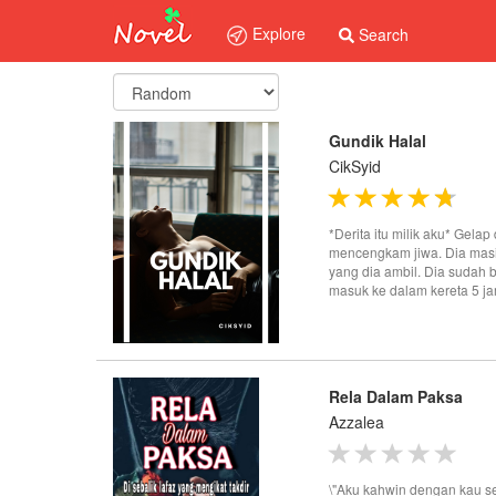
Explore
Search
Gundik Halal
CikSyid
*Derita itu milik aku* Gelap
mencengkam jiwa. Dia masi
yang dia ambil. Dia sudah b
masuk ke dalam kereta 5 ja
Rela Dalam Paksa
Azzalea
\"Aku kahwin dengan kau se