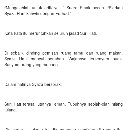
“Mengalahlah untuk adik ya…” Suara Emak pecah. “Biarkan
Syaza Hani kahwin dengan Ferhad.”
Kata-kata itu meruntuhkan seluruh jasad Suri Hati.
Di sebalik dinding pemisah ruang tamu dan ruang makan.
Syaza Hani muncul perlahan. Wajahnya tersenyum puas.
Senyum orang yang menang.
Dalam hatinya Syaza bersorak.
Suri Hati terasa lututnya lemah. Tubuhnya seolah-olah hilang
tulang.
Dia sedar… selama ini dia memang sendirian di rumah itu.