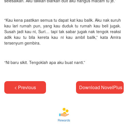
selesaikan. Aku takkan biarkan duit aku hangus macam tu je.”
“Kau kena pastikan semua tu dapat kat kau balik. Aku nak suruh
kau lari rumah pun, yang kau duduk tu rumah kau beli jugak.
Susah jadi kau ni, Suri… tapi tak sabar jugak nak tengok reaksi
adik kau tu bila kereta kau ni kau ambil balik,” kata Amira
tersenyum gembira.
“Ni baru sikit. Tengoklah apa aku buat nanti.”
< Previous
Download NovelPlus A
Rewards