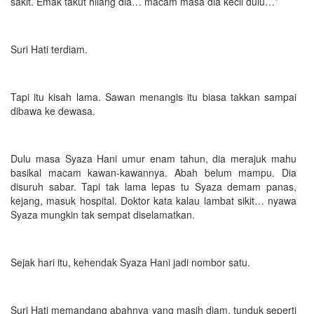
sakit. Emak takut hilang dia… macam masa dia kecil dulu…”
Suri Hati terdiam.
Tapi itu kisah lama. Sawan menangis itu biasa takkan sampai
dibawa ke dewasa.
Dulu masa Syaza Hani umur enam tahun, dia merajuk mahu
basikal macam kawan-kawannya. Abah belum mampu. Dia
disuruh sabar. Tapi tak lama lepas tu Syaza demam panas,
kejang, masuk hospital. Doktor kata kalau lambat sikit… nyawa
Syaza mungkin tak sempat diselamatkan.
Sejak hari itu, kehendak Syaza Hani jadi nombor satu.
Suri Hati memandang abahnya yang masih diam, tunduk seperti