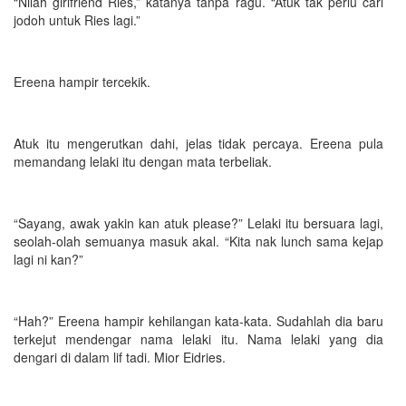
“Nilah girlfriend Ries,” katanya tanpa ragu. “Atuk tak perlu cari
jodoh untuk Ries lagi.”
Ereena hampir tercekik.
Atuk itu mengerutkan dahi, jelas tidak percaya. Ereena pula
memandang lelaki itu dengan mata terbeliak.
“Sayang, awak yakin kan atuk please?” Lelaki itu bersuara lagi,
seolah-olah semuanya masuk akal. “Kita nak lunch sama kejap
lagi ni kan?”
“Hah?” Ereena hampir kehilangan kata-kata. Sudahlah dia baru
terkejut mendengar nama lelaki itu. Nama lelaki yang dia
dengari di dalam lif tadi. Mior Eidries.