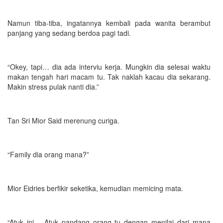
Namun tiba-tiba, ingatannya kembali pada wanita berambut
panjang yang sedang berdoa pagi tadi.
“Okey, tapi… dia ada interviu kerja. Mungkin dia selesai waktu
makan tengah hari macam tu. Tak naklah kacau dia sekarang.
Makin stress pulak nanti dia.”
Tan Sri Mior Said merenung curiga.
“Family dia orang mana?”
Mior Eidries berfikir seketika, kemudian memicing mata.
“Atuk ini… Atuk pandang orang tu dengan menilai dari mana