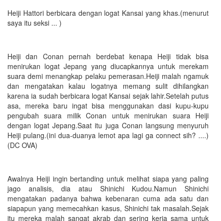
Heiji Hattori berbicara dengan logat Kansai yang khas.(menurut
saya itu seksi ... )
Heiji dan Conan pernah berdebat kenapa Heiji tidak bisa
menirukan logat Jepang yang diucapkannya untuk merekam
suara demi menangkap pelaku pemerasan.Heiji malah ngamuk
dan mengatakan kalau logatnya memang sulit dihilangkan
karena ia sudah berbicara logat Kansai sejak lahir.Setelah putus
asa, mereka baru ingat bisa menggunakan dasi kupu-kupu
pengubah suara milik Conan untuk menirukan suara Heiji
dengan logat Jepang.Saat itu juga Conan langsung menyuruh
Heiji pulang.(ini dua-duanya lemot apa lagi ga connect sih? ....)
(DC OVA)
Awalnya Heiji ingin bertanding untuk melihat siapa yang paling
jago analisis, dia atau Shinichi Kudou.Namun Shinichi
mengatakan padanya bahwa kebenaran cuma ada satu dan
siapapun yang memecahkan kasus, Shinichi tak masalah.Sejak
itu mereka malah sangat akrab dan sering kerja sama untuk