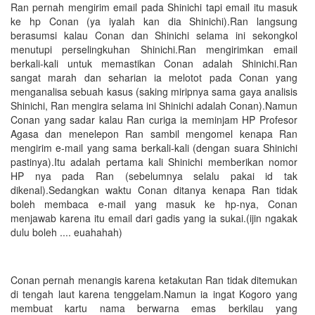
Ran pernah mengirim email pada Shinichi tapi email itu masuk
ke hp Conan (ya iyalah kan dia Shinichi).Ran langsung
berasumsi kalau Conan dan Shinichi selama ini sekongkol
menutupi perselingkuhan Shinichi.Ran mengirimkan email
berkali-kali untuk memastikan Conan adalah Shinichi.Ran
sangat marah dan seharian ia melotot pada Conan yang
menganalisa sebuah kasus (saking miripnya sama gaya analisis
Shinichi, Ran mengira selama ini Shinichi adalah Conan).Namun
Conan yang sadar kalau Ran curiga ia meminjam HP Profesor
Agasa dan menelepon Ran sambil mengomel kenapa Ran
mengirim e-mail yang sama berkali-kali (dengan suara Shinichi
pastinya).Itu adalah pertama kali Shinichi memberikan nomor
HP nya pada Ran (sebelumnya selalu pakai id tak
dikenal).Sedangkan waktu Conan ditanya kenapa Ran tidak
boleh membaca e-mail yang masuk ke hp-nya, Conan
menjawab karena itu email dari gadis yang ia sukai.(ijin ngakak
dulu boleh .... euahahah)
Conan pernah menangis karena ketakutan Ran tidak ditemukan
di tengah laut karena tenggelam.Namun ia ingat Kogoro yang
membuat kartu nama berwarna emas berkilau yang