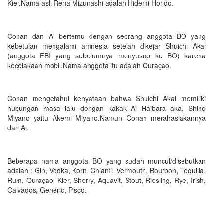
Kier.Nama asli Rena Mizunashi adalah Hidemi Hondo.
Conan dan Ai bertemu dengan seorang anggota BO yang
kebetulan mengalami amnesia setelah dikejar Shuichi Akai
(anggota FBI yang sebelumnya menyusup ke BO) karena
kecelakaan mobil.Nama anggota itu adalah Quraçao.
Conan mengetahui kenyataan bahwa Shuichi Akai memiliki
hubungan masa lalu dengan kakak Ai Haibara aka. Shiho
Miyano yaitu Akemi Miyano.Namun Conan merahasiakannya
dari Ai.
Beberapa nama anggota BO yang sudah muncul/disebutkan
adalah : Gin, Vodka, Korn, Chianti, Vermouth, Bourbon, Tequilla,
Rum, Quraçao, Kier, Sherry, Aquavit, Stout, Riesling, Rye, Irish,
Calvados, Generic, Pisco.