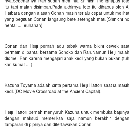
nya.Sebenarnya Ran sudah meminta Shinichi menghapus foto
itu tapi malah disimpan.Pada akhirnya foto itu dihapus oleh Ai
Haibara dengan alasan Conan masih terlalu cepat untuk melihat
yang begituan.Conan langsung bete setengah mati.(Shinichi no
hentai .... euhahah)
Conan dan Heiji pernah adu tebak warna bikini cewek saat
bermain di pantai bersama Sonoko dan Ran.Namun Heiji malah
diomeli Ran karena mengajari anak kecil yang bukan-bukan.(tuh
kan kumat ... )
Kazuha Toyama adalah cinta pertama Heiji Hattori saat ia masih
kecil.(DC Movie Crossroad at the Ancient Capital).
Heiji Hattori pernah menyuruh Kazuha untuk membuka bajunya
dengan maksud memeriksa saja namun berakhir dengan
tamparan di pipinya dan ditertawakan Conan.