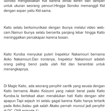
Sonoko mengidolakan Kid karena dinilai keren dan tampan
untuk ukuran seorang pencuri.Hingga Sonoko memanggil Kid
dengan sopan yaitu Kid-sama.
Kaito selalu berkomunikasi dengan ibunya melalui video web-
cam.Namun ibunya selalu bercerita panjang lebar hingga Kaito
meninggalkan percakapan karena bosan.
Kaito Kuroba menyukai puteri Inspektur Nakamouri bernama
Aoko Nakamouri.Dan ironisnya, Inspektur Nakamouri adalah
orang paling benci pada ulah Kid dan berambisi untuk
menangkapnya.
Di Magic Kaito, ada seorang penyihir cantik yang seusia dengan
Kaito bernama Akako Koizumi yang naksir berat pada Kaito
Kuroba.Ia bertekad akan menaklukan hati Kaito dengan sihir
apapun.Tapi sejauh ini selalu gagal karena Kaito hanya tertarik
pada Aoko.(kalau gak salah Akako pernah muncul jadi penyihir
di DC OVA episode 1)