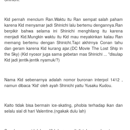
Kid pernah mencium Ran.Waktu itu Ran sempat salah paham
karena Kid menyamar jadi Shinichi lalu bertemu dengannya.Ran
berpikir bahwa selama ini Shinichi menghilang itu karena
menjadi Kid.Mungkin waktu itu Kid mau meyakinkan kalau Ran
memang bertemu dengan Shinichi.Tapi akhirnya Conan tahu
dan geram karena Kid kurang ajar.(DC Movie The Lost Ship in
the Sky) (Kid nyosor juga sama gebetan mas Shinichi ... *disulap
Kid jadi jentik-jentik nyamuk/?)
Nama Kid sebenarnya adalah nomor buronan interpol 1412 ,
namun dibaca 'Kid' oleh ayah Shinichi yaitu Yusaku Kudou.
Kaito tidak bisa bermain ice-skating, phobia terhadap ikan dan
selalu sial di hari Valentine.(ngakak dulu lah)