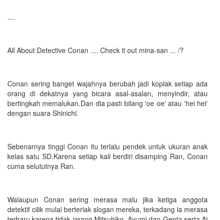
....
All About Detective Conan .... Check it out mina-san ... /?
Conan sering banget wajahnya berubah jadi koplak setiap ada
orang di dekatnya yang bicara asal-asalan, menyindir, atau
bertingkah memalukan.Dan dia pasti bilang 'oe oe' atau 'hei hei'
dengan suara Shinichi.
Sebenarnya tinggi Conan itu terlalu pendek untuk ukuran anak
kelas satu SD.Karena setiap kali berdiri disamping Ran, Conan
cuma selututnya Ran.
Walaupun Conan sering merasa malu jika ketiga anggota
detektif cilik mulai berteriak slogan mereka, terkadang ia merasa
terharu karena tidak jarang Mitsuhiko, Ayumi dan Genta serta Ai