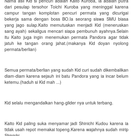
Nama asli Kid si pencuri adalah Kaito Kuroba, ia adalah putra
dari pesulap tersohor Toichi Kuroba yang meninggal karena
campur tangan komplotan pencuri permata yang dicurigai
bekerja sama dengan boss BO.Ia seorang siswa SMU biasa
yang jago sulap.Kaito memutuskan menjadi Kid (meneruskan
sang ayah) sekaligus mencari siapa pembunuh ayahnya.Selain
itu Kaito juga ingin menemukan permata Pandora agar tidak
jatuh ke tangan orang jahat.(makanya Kid doyan nyolong
permata/berlian)
Semua permata/berlian yang sudah Kid curi sudah dikembalikan
diam-diam karena sejauh ini batu Pandora yang ia incar belum
ketemu.(haduh si Kid mah ...)
Kid selalu mengandalkan hang-glider nya untuk terbang.
Kaito Kid paling suka menyamar jadi Shinichi Kudou karena ia
tidak usah repot memakai topeng.Karena wajahnya sudah mirip
Shinichi.