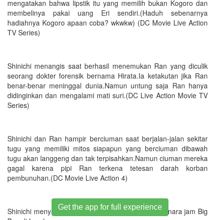
mengatakan bahwa lipstik itu yang memilih bukan Kogoro dan
membelinya pakai uang Eri sendiri.(Haduh sebenarnya
hadiahnya Kogoro apaan coba? wkwkw) (DC Movie Live Action
TV Series)
Shinichi menangis saat berhasil menemukan Ran yang diculik
seorang dokter forensik bernama Hirata.Ia ketakutan jika Ran
benar-benar meninggal dunia.Namun untung saja Ran hanya
didinginkan dan mengalami mati suri.(DC Live Action Movie TV
Series)
Shinichi dan Ran hampir berciuman saat berjalan-jalan sekitar
tugu yang memiliki mitos siapapun yang berciuman dibawah
tugu akan langgeng dan tak terpisahkan.Namun ciuman mereka
gagal karena pipi Ran terkena tetesan darah korban
pembunuhan.(DC Movie Live Action 4)
Get the app for full experience
Shinichi menyatakan perasaannya pada Ran di menara jam Big