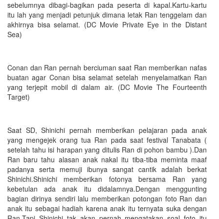
sebelumnya dibagi-bagikan pada peserta di kapal.Kartu-kartu
itu lah yang menjadi petunjuk dimana letak Ran tenggelam dan
akhirnya bisa selamat. (DC Movie Private Eye in the Distant
Sea)
Conan dan Ran pernah berciuman saat Ran memberikan nafas
buatan agar Conan bisa selamat setelah menyelamatkan Ran
yang terjepit mobil di dalam air. (DC Movie The Fourteenth
Target)
Saat SD, Shinichi pernah memberikan pelajaran pada anak
yang mengejek orang tua Ran pada saat festival Tanabata (
setelah tahu isi harapan yang ditulis Ran di pohon bambu ).Dan
Ran baru tahu alasan anak nakal itu tiba-tiba meminta maaf
padanya serta memuji ibunya sangat cantik adalah berkat
Shinichi.Shinichi memberikan fotonya bersama Ran yang
kebetulan ada anak itu didalamnya.Dengan menggunting
bagian dirinya sendiri lalu memberikan potongan foto Ran dan
anak itu sebagai hadiah karena anak itu ternyata suka dengan
Ran.Tapi Shinichi tak akan pernah mengatakan soal foto itu