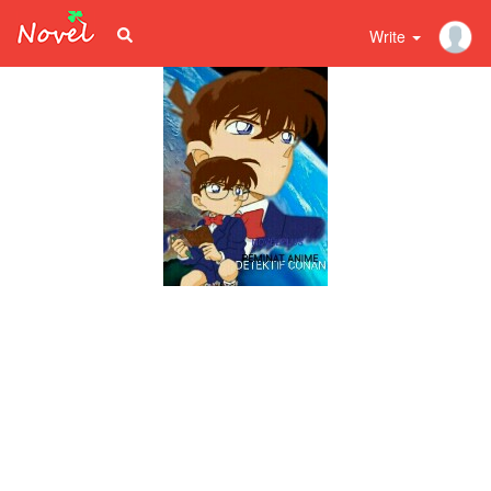
Write