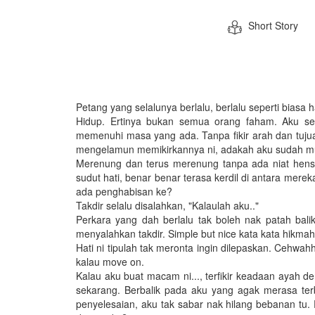
Short Story
Petang yang selalunya berlalu, berlalu seperti biasa 
Hidup. Ertinya bukan semua orang faham. Aku send
memenuhi masa yang ada. Tanpa fikir arah dan tuju
mengelamun memikirkannya ni, adakah aku sudah m
Merenung dan terus merenung tanpa ada niat hen
sudut hati, benar benar terasa kerdil di antara mereka.
ada penghabisan ke?
Takdir selalu disalahkan, "Kalaulah aku.."
Perkara yang dah berlalu tak boleh nak patah bali
menyalahkan takdir. Simple but nice kata kata hikmah
Hati ni tipulah tak meronta ingin dilepaskan. Cehwa
kalau move on.
Kalau aku buat macam ni..., terfikir keadaan ayah d
sekarang. Berbalik pada aku yang agak merasa te
penyelesaian, aku tak sabar nak hilang bebanan t