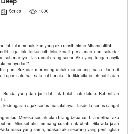
Deep
Series
1690
hari ini. Ini membuktikan yang aku masih hidup.Alhamdulillah.
iri juga tak terkecuali. Menikmati perjalanan dan sekadar
an sebenarnya. Tak ramai orang sedar. Aku yang tengah asyik
ula menyedari?
shin pun. Sekadar merenung untuk membuang masa. Jauh di
 Lepas satu hal, satu hal berlalu... terfikir bila boleh habis dan
k. Benda yang dah jadi dah tak boleh nak delete. Behentilah
 tu.
hh, kedengaran agak serius masalahnya. Takde la serius sangat
engan ibu. Mereka seolah olah hilang bebanan bila melihat aku
rbeban. Mindset aku memang susah nak ubah. Bila ada jalan
u. Pada masa yang sama, adakah aku seorang yang pentingkan