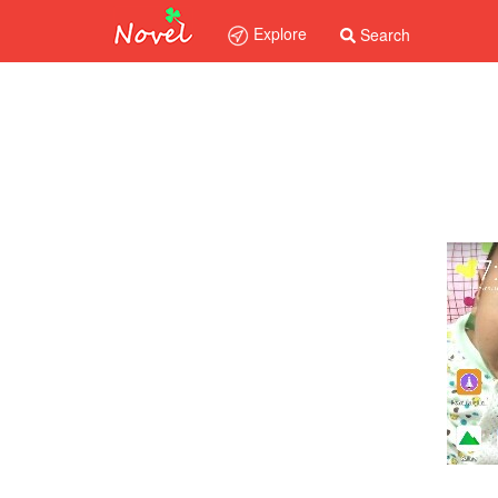
Explore
Search