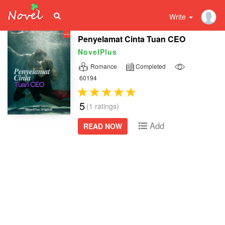
Write
Penyelamat Cinta Tuan CEO
NovelPlus
Romance
Completed
60194
5
(1 ratings)
Add
READ NOW