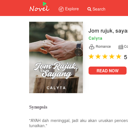
Explore
Search
Jom rujuk, saya
Calyta
Romance
Co
5
READ NOW
Synopsis
"AYAH dah meninggal, jadi aku akan uruskan pencera
tunaikan."