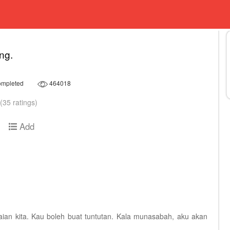
ng.
mpleted
464018
(35 ratings)
Add
ian kita. Kau boleh buat tuntutan. Kala munasabah, aku akan