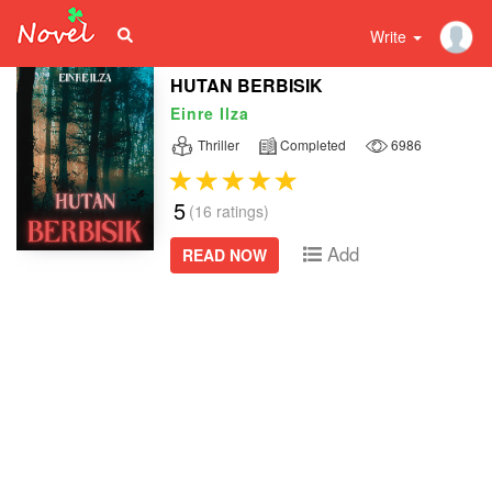
Write
HUTAN BERBISIK
Einre Ilza
Thriller
Completed
6986
5
(16 ratings)
Add
READ NOW