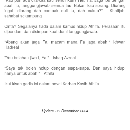
"Kau pun ada cita-cita kau sendirikan? Hei, Fa. Jaga ibu dengan
abah tu, tanggungjawab semua tau. Bukan kau sorang. Diorang
ingat, diorang dah campak duit tu, dah cukup?" - Khatijah,
sahabat sekampung
Cinta? Segalanya tiada dalam kamus hidup Athifa. Perasaan itu
dipendam dan disimpan kuat demi tanggungjawab.
"Abang akan jaga Fa, macam mana Fa jaga abah," Ikhwan
Hadreal
"You belahan jiwa I, Fa!" - Ishaq Azreal
"Saya tak boleh hidup dengan siapa-siapa. Dan saya hidup,
hanya untuk abah." - Athifa
Ikut kisah gadis ini dalam novel Korban Kasih Athifa.
Update 06 December 2024