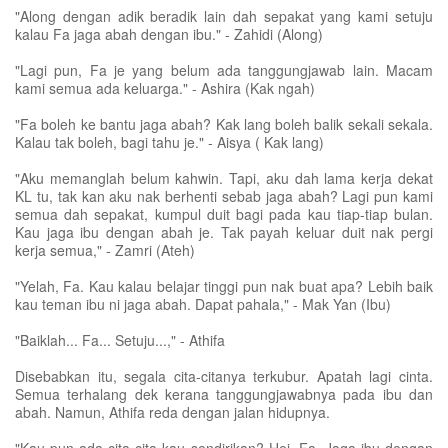
"Along dengan adik beradik lain dah sepakat yang kami setuju
kalau Fa jaga abah dengan ibu." - Zahidi (Along)
"Lagi pun, Fa je yang belum ada tanggungjawab lain. Macam
kami semua ada keluarga." - Ashira (Kak ngah)
"Fa boleh ke bantu jaga abah? Kak lang boleh balik sekali sekala.
Kalau tak boleh, bagi tahu je." - Aisya ( Kak lang)
"Aku memanglah belum kahwin. Tapi, aku dah lama kerja dekat
KL tu, tak kan aku nak berhenti sebab jaga abah? Lagi pun kami
semua dah sepakat, kumpul duit bagi pada kau tiap-tiap bulan.
Kau jaga ibu dengan abah je. Tak payah keluar duit nak pergi
kerja semua," - Zamri (Ateh)
"Yelah, Fa. Kau kalau belajar tinggi pun nak buat apa? Lebih baik
kau teman ibu ni jaga abah. Dapat pahala," - Mak Yan (Ibu)
"Baiklah... Fa... Setuju...," - Athifa
Disebabkan itu, segala cita-citanya terkubur. Apatah lagi cinta.
Semua terhalang dek kerana tanggungjawabnya pada ibu dan
abah. Namun, Athifa reda dengan jalan hidupnya.