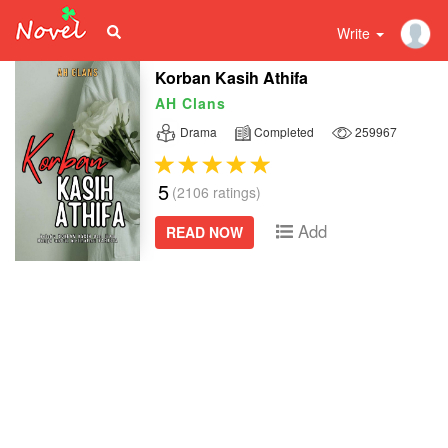
Write
Korban Kasih Athifa
AH Clans
Drama
Completed
259967
5
(2106 ratings)
Add
READ NOW