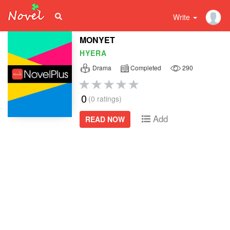
Write
MONYET
HYERA
Drama
Completed
290
0
(0 ratings)
Add
READ NOW