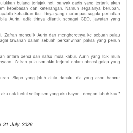
lukkan bujang terlajak hot, banyak gadis yang tertarik akan
dalam kebebasan dan ketenangan. Namun segalanya berubah,
apabila kehadiran ibu tirinya yang merampas segala perhatian
 Aurin, adik tirinya dilantik sebagai CEO, jawatan yang
di, Zafran menculik Aurin dan mengheretnya ke sebuah pulau
sebagai tawanan dalam sebuah perkahwinan paksa yang penuh
dan antara benci dan nafsu mula kabur. Aurin yang licik mula
ayaan. Zafran pula semakin terjerat dalam obsesi gelap yang
turan. Siapa yang jatuh cinta dahulu, dia yang akan hancur
aku nak tuntut setiap sen yang aku bayar... dengan tubuh kau."
 31 July 2026