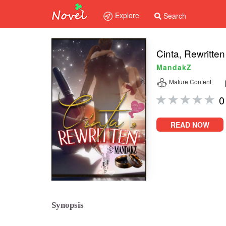
Explore
Search
Cinta, Rewritten
MandakZ
Mature Content
0
READ NOW
Synopsis