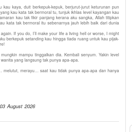
 kau kaya, duit berkepuk-kepuk, berjurut-jurut keturunan pun
 yang kau kata tak bermoral tu, tunjuk ikhlas level kayangan kau
maran kau tak fikir panjang kerana aku sangka, Allah titipkan
u kata tak bermoral itu sebenarnya jauh lebih baik dari dunia
ain. If you do, I’ll make your life a living hell or worse, I might
aku berkepuk setanding kau hingga tiada ruang untuk kau pijak-
re!
ana mungkin mampu tinggalkan dia. Kembali senyum. Yakin level
 wanita yang langsung tak punya apa-apa.
ak… melutut, merayu… saat kau tidak punya apa-apa dan hanya
03 August 2026