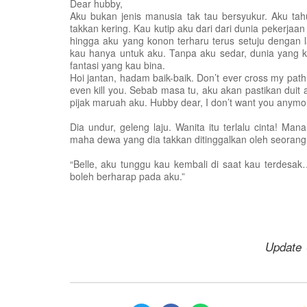
Dear hubby,
Aku bukan jenis manusia tak tau bersyukur. Aku tahu
takkan kering. Kau kutip aku dari dari dunia pekerjaan
hingga aku yang konon terharu terus setuju dengan la
kau hanya untuk aku. Tanpa aku sedar, dunia yang ka
fantasi yang kau bina.
Hoi jantan, hadam baik-baik. Don’t ever cross my path ag
even kill you. Sebab masa tu, aku akan pastikan duit 
pijak maruah aku. Hubby dear, I don’t want you anymo
Dia undur, geleng laju. Wanita itu terlalu cinta! M
maha dewa yang dia takkan ditinggalkan oleh seorang
“Belle, aku tunggu kau kembali di saat kau terdes
boleh berharap pada aku.”
Update 