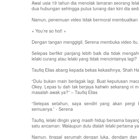
Awal usia 19 tahun dia menolak lamaran seorang lela
dua hubungan sehingga putus tunang dan kini dia sed
Namun, penemuan video tidak bermoral membuatkan di
+ You’re so hot! +
Dengan tangan menggigil, Serena membuka video itu. Da
Selepas berfikir panjang lebih baik dia tidak mengahw
lelaki curang atau lelaki yang tidak mencintainya lagi?
Taufiq Elias abang kepada bekas kekasihnya, Shah Ha
“Dulu bukan main berlagak lagi. Buat keputusan mac
Okey. Lepas tu dah tak berjaya kahwin sekarang ni 
masalah awak ya?” – Taufiq Elias
“Selepas setahun, saya sendiri yang akan pergi
semuanya.” - Serena
Taufiq, lelaki dingin yang masih hidup bersama bayan
satu ancaman. Walaupun dulu dialah lelaki pertama ya
Namun, tinggal serumah dengan luka, dendam dan 