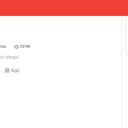
ries
53796
(0 ratings)
Add