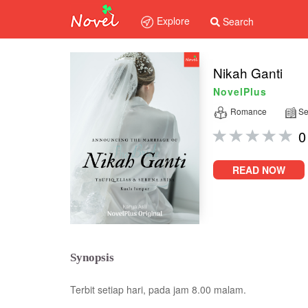
Explore
Search
Nikah Ganti
NovelPlus
Romance
Se
0
READ NOW
Synopsis
Terbit setiap hari, pada jam 8.00 malam.