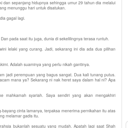
ki dan sepanjang hidupnya sehingga umur 29 tahun dia melalui
ang menunggu hari untuk disatukan.
a gagal lagi.
n pada saat itu juga, dunia di sekelilingnya terasa runtuh.
ini lelaki yang curang. Jadi, sekarang ini dia ada dua pilihan
kimi. Adalah suaminya yang perlu nikah gantinya.
am jadi perempuan yang bagus sangat. Dua kali tunang putus.
macam mana ya? Sekarang ni nak heret saya dalam hal ni? Apa
 ke mahkamah syariah. Saya sendiri yang akan mengakhiri
g-bayang cinta lamanya, terpaksa menerima pernikahan itu atas
ng melamar gadis itu.
rahsia bukanlah sesuatu yang mudah. Apatah lagi saat Shah