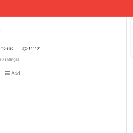
i
mpleted
144101
(0 ratings)
Add