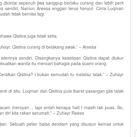
 dicintai sepenuh jiwa sanggup berlaku curang dan lebih perit
nya sendiri. Namun Areesa enggan terus hanyut. Cinta Luqman
ah tidak bernilai lagi.
wa Qistina juga tidak setia.
uhayr. Qistina curang di belakang awak.” – Areesa
sterinya sendiri. Disangkanya kesetiaan Qistina dapat diukur
uatkan wanita itu mencari bahagia pada suami orang.
raikan Qistina? I bukan semudah tu melafaz talak.” – Zuhayr
ti di situ. Luqman dan Qistina pula ibarat pasangan gila talak
acam meroyan… tapi entah kenapa hati I masih tak puas. So,
an diri kita rakan serumah.” – Zuhayr Raees
njian. Sebuah pelan balas dendam yang disusun kemas untuk