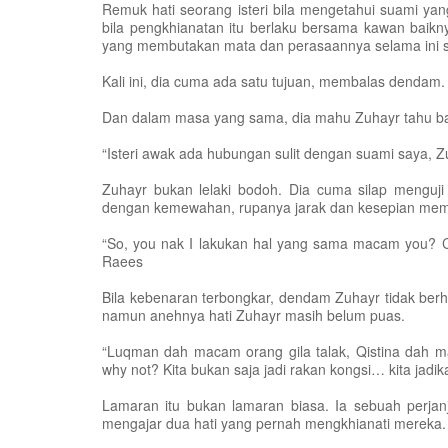
Remuk hati seorang isteri bila mengetahui suami yang
bila pengkhianatan itu berlaku bersama kawan baik
yang membutakan mata dan perasaannya selama ini sud
Kali ini, dia cuma ada satu tujuan, membalas dendam.
Dan dalam masa yang sama, dia mahu Zuhayr tahu baha
“Isteri awak ada hubungan sulit dengan suami saya, Z
Zuhayr bukan lelaki bodoh. Dia cuma silap menguji i
dengan kemewahan, rupanya jarak dan kesepian memb
“So, you nak I lakukan hal yang sama macam you? Ce
Raees
Bila kebenaran terbongkar, dendam Zuhayr tidak berhen
namun anehnya hati Zuhayr masih belum puas.
“Luqman dah macam orang gila talak, Qistina dah m
why not? Kita bukan saja jadi rakan kongsi… kita jadik
Lamaran itu bukan lamaran biasa. Ia sebuah perja
mengajar dua hati yang pernah mengkhianati mereka.