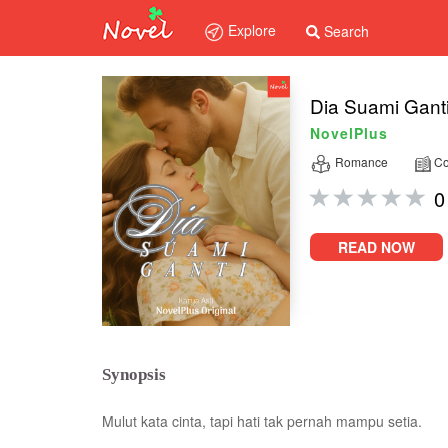
Explore
Search
Dia Suami Gant
NovelPlus
Romance
Co
0
READ NOW
Synopsis
Mulut kata cinta, tapi hati tak pernah mampu setia.