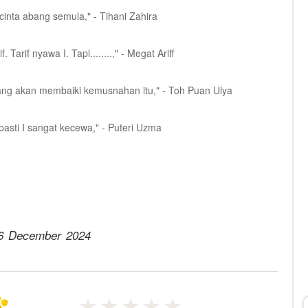
cinta abang semula," - Tihani Zahira
arif nyawa I. Tapi........," - Megat Ariff
g akan membaiki kemusnahan itu," - Toh Puan Ulya
pasti I sangat kecewa," - Puteri Uzma
6 December 2024