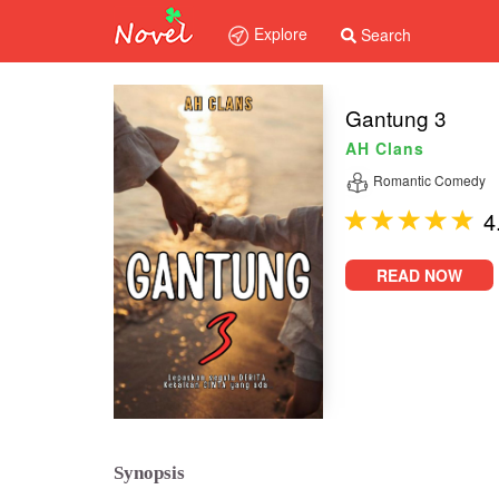
Explore
Search
Gantung 3
AH Clans
Romantic Comedy
4
READ NOW
Synopsis