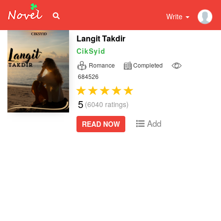
Write
Langit Takdir
CikSyid
Romance
Completed
684526
5
(6040 ratings)
Add
READ NOW