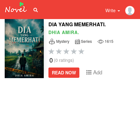
Write
DIA YANG MEMERHATI.
DHIA AMIRA.
Mystery
Series
1615
0
(0 ratings)
Add
READ NOW