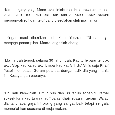
“Kau tu yang gay. Mana ada lelaki nak buat rawatan muka,
kuku, kulit. Kau fikir aku tak tahu?” balas Khair sambil
mengunyah roti dan telur yang disediakan oleh mamanya.
Jelingan maut diberikan oleh Khair Yuszran. “Ni namanya
menjaga penampilan. Mama tengoklah abang.”
“Mama dah tengok selama 30 tahun dah. Kau tu je baru tengok
aku. Siap kau kalau aku jumpa kau kat Grindr.” Sinis saja Khair
Yusof membalas. Geram pula dia dengan adik dia yang manja
ini. Kesayangan papanya.
“Eh, kau kahwinlah. Umur pun dah 30 tahun sebab tu ramai
soksek kata kau tu gay tau,” balas Khair Yuszran geram. Walau
dia tahu abangnya ini orang yang sangat baik tetapi sengaja
memeriahkan suasana di meja makan.