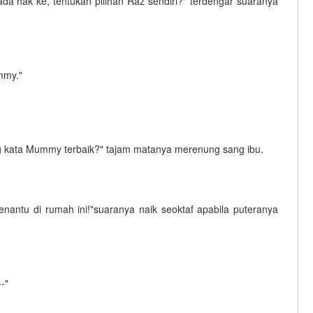
 hak ke, tentukan pilihan Raz sendiri?" terdengar suaranya
mmy."
g kata Mummy terbaik?" tajam matanya merenung sang ibu.
enantu di rumah ini!"suaranya naik seoktaf apabila puteranya
-"