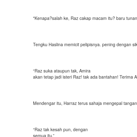
"Kenapa?salah ke, Raz cakap macam itu? baru tunang
Tengku Haslina memicit pelipisnya. pening dengan si
“Raz suka ataupun tak, Amira
akan tetap jadi isteri Raz! tak ada bantahan! Terima
Mendengar itu, Harraz terus sahaja mengepal tangann
“Raz tak kesah pun, dengan
semua itu.”