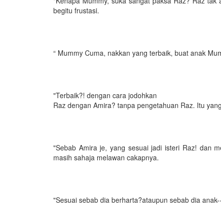
"Kenapa Mummy, suka sangat paksa Raz? Raz tak ada
begitu frustasi.
“ Mummy Cuma, nakkan yang terbaik, buat anak Mu
"Terbaik?! dengan cara jodohkan
Raz dengan Amira? tanpa pengetahuan Raz. Itu yan
"Sebab Amira je, yang sesuai jadi isteri Raz! dan m
masih sahaja melawan cakapnya.
"Sesuai sebab dia berharta?ataupun sebab dia anak--