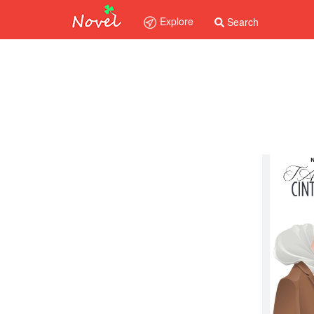
Explore
Search