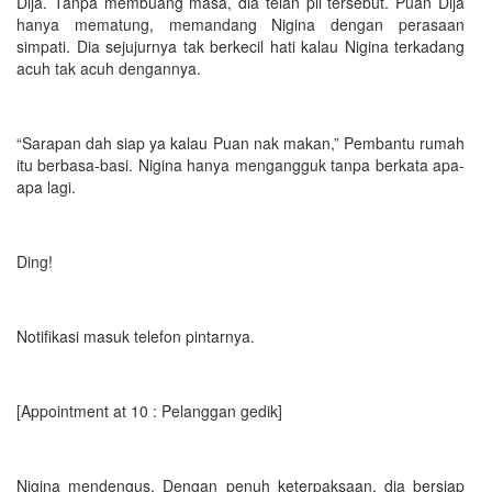
Dija. Tanpa membuang masa, dia telan pil tersebut. Puan Dija
hanya mematung, memandang Nigina dengan perasaan
simpati. Dia sejujurnya tak berkecil hati kalau Nigina terkadang
acuh tak acuh dengannya.
“Sarapan dah siap ya kalau Puan nak makan,” Pembantu rumah
itu berbasa-basi. Nigina hanya mengangguk tanpa berkata apa-
apa lagi.
Ding!
Notifikasi masuk telefon pintarnya.
[Appointment at 10 : Pelanggan gedik]
Nigina mendengus. Dengan penuh keterpaksaan, dia bersiap