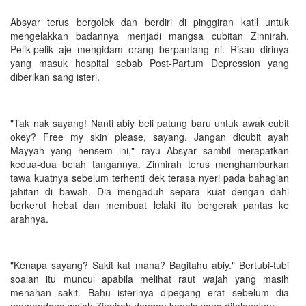
Absyar terus bergolek dan berdiri di pinggiran katil untuk
mengelakkan badannya menjadi mangsa cubitan Zinnirah.
Pelik-pelik aje mengidam orang berpantang ni. Risau dirinya
yang masuk hospital sebab Post-Partum Depression yang
diberikan sang isteri.
"Tak nak sayang! Nanti abiy beli patung baru untuk awak cubit
okey? Free my skin please, sayang. Jangan dicubit ayah
Mayyah yang hensem ini," rayu Absyar sambil merapatkan
kedua-dua belah tangannya. Zinnirah terus menghamburkan
tawa kuatnya sebelum terhenti dek terasa nyeri pada bahagian
jahitan di bawah. Dia mengaduh separa kuat dengan dahi
berkerut hebat dan membuat lelaki itu bergerak pantas ke
arahnya.
"Kenapa sayang? Sakit kat mana? Bagitahu abiy." Bertubi-tubi
soalan itu muncul apabila melihat raut wajah yang masih
menahan sakit. Bahu isterinya dipegang erat sebelum dia
memandang wajah Zinnirah dengan kepala yang ditelengkan.