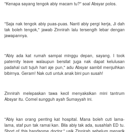
"Kenapa sayang tengok abiy macam tu?" soal Absyar polos.
"Saja nak tengok abiy puas-puas. Nanti abiy pergi kerja, Ji dah
tak boleh tengok," jawab Zinnirah lalu tersengih lebar dengan
jawapannya.
"Abiy ada kat rumah sampai minggu depan, sayang. I took
paternity leave walaupun bersilat juga nak dapat kelulusan
padahal cuti tujuh hari aje pun," adu Absyar sambil menjuihkan
bibirnya. Geram! Nak cuti untuk anak bini pun susah!
Zinnirah melepaskan tawa kecil menyaksikan mini tantrum
Absyar itu. Comel sungguh ayah Sumayyah ini.
"Abiy kan orang penting kat hospital. Mana boleh cuti lama-
lama, staf pun tak ramai kan. Bila abiy tak ada, susahlah ED tu.
Short of this handsome doctor," usik Zinnirah sebelum menarik