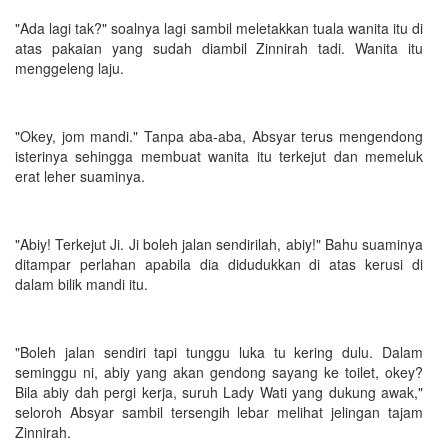
"Ada lagi tak?" soalnya lagi sambil meletakkan tuala wanita itu di
atas pakaian yang sudah diambil Zinnirah tadi. Wanita itu
menggeleng laju.
"Okey, jom mandi." Tanpa aba-aba, Absyar terus mengendong
isterinya sehingga membuat wanita itu terkejut dan memeluk
erat leher suaminya.
"Abiy! Terkejut Ji. Ji boleh jalan sendirilah, abiy!" Bahu suaminya
ditampar perlahan apabila dia didudukkan di atas kerusi di
dalam bilik mandi itu.
"Boleh jalan sendiri tapi tunggu luka tu kering dulu. Dalam
seminggu ni, abiy yang akan gendong sayang ke toilet, okey?
Bila abiy dah pergi kerja, suruh Lady Wati yang dukung awak,"
seloroh Absyar sambil tersengih lebar melihat jelingan tajam
Zinnirah.