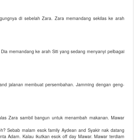
ngnya di sebelah Zara. Zara memandang sekilas ke arah
 Dia memandang ke arah Siti yang sedang menyanyi pelbagai
band jalanan membuat persembahan. Jamming dengan geng-
" balas Zara sambil bangun untuk menambah makanan. Mawar
eh? Sebab malam esok family Aydean and Syakir nak datang
inta Adam. Kalau ikutkan esok off day Mawar. Mawar terdiam