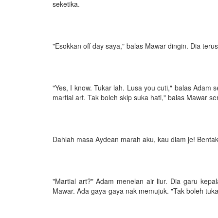
seketika.
"Esokkan off day saya," balas Mawar dingin. Dia t
"Yes, I know. Tukar lah. Lusa you cuti," balas Adam
martial art. Tak boleh skip suka hati," balas Mawar
Dahlah masa Aydean marah aku, kau diam je! Bentak 
"Martial art?" Adam menelan air liur. Dia garu kepa
Mawar. Ada gaya-gaya nak memujuk. "Tak boleh tukar