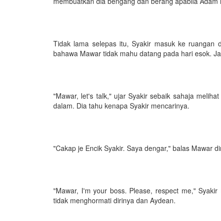
membuatkan dia bengang dan berang apabila Adam m
Tidak lama selepas itu, Syakir masuk ke ruangan d
bahawa Mawar tidak mahu datang pada hari esok. Ja
"Mawar, let's talk," ujar Syakir sebaik sahaja melih
dalam. Dia tahu kenapa Syakir mencarinya.
"Cakap je Encik Syakir. Saya dengar," balas Mawar di
"Mawar, I'm your boss. Please, respect me," Syakir
tidak menghormati dirinya dan Aydean.