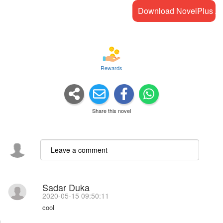
Download NovelPlus A
Rewards
Share this novel
Sadar Duka
2020-05-15 09:50:11
cool