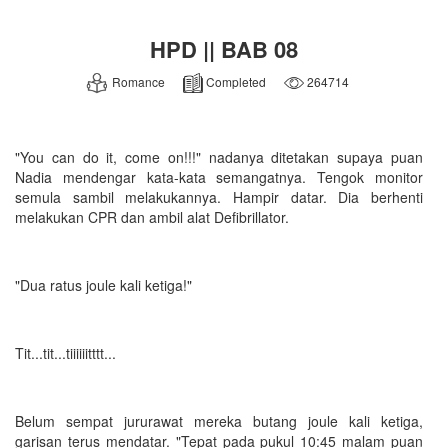
HPD || BAB 08
Romance
Completed
264714
"You can do it, come on!!!" nadanya ditetakan supaya puan
Nadia mendengar kata-kata semangatnya. Tengok monitor
semula sambil melakukannya. Hampir datar. Dia berhenti
melakukan CPR dan ambil alat Defibrillator.
"Dua ratus joule kali ketiga!"
Tit...tit...tiiiiiitttt...
Belum sempat jururawat mereka butang joule kali ketiga,
garisan terus mendatar. "Tepat pada pukul 10:45 malam puan