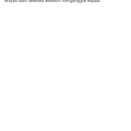
Arsyad diam seketika sebelum mengangguk kepala.