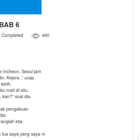
BAB 6
Completed
460
e Incheon, Seoul jam
in, Kejora ,” ucap
lebih.
 mati di situ.
 kan?” soal dia
pulak pengakuan
dia.
ranglah kita
 tua saya yang saya ni