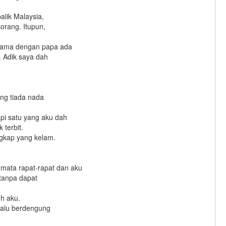
balik Malaysia,
sorang. Itupun,
mama dengan papa ada
. Adik saya dah
ung tiada nada
pi satu yang aku dah
 terbit.
ngkap yang kelam.
mata rapat-rapat dan aku
a tanpa dapat
uh aku.
rlalu berdengung