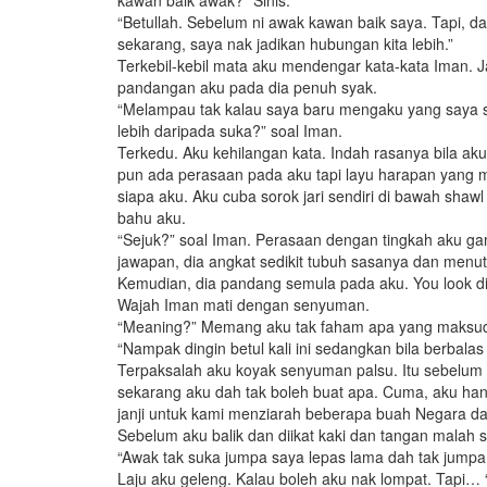
kawan baik awak?” Sinis.
“Betullah. Sebelum ni awak kawan baik saya. Tapi, dal
sekarang, saya nak jadikan hubungan kita lebih.”
Terkebil-kebil mata aku mendengar kata-kata Iman.
pandangan aku pada dia penuh syak.
“Melampau tak kalau saya baru mengaku yang saya 
lebih daripada suka?” soal Iman.
Terkedu. Aku kehilangan kata. Indah rasanya bila a
pun ada perasaan pada aku tapi layu harapan yang m
siapa aku. Aku cuba sorok jari sendiri di bawah shaw
bahu aku.
“Sejuk?” soal Iman. Perasaan dengan tingkah aku g
jawapan, dia angkat sedikit tubuh sasanya dan menut
Kemudian, dia pandang semula pada aku. You look diff
Wajah Iman mati dengan senyuman.
“Meaning?” Memang aku tak faham apa yang maksud
“Nampak dingin betul kali ini sedangkan bila berbalas
Terpaksalah aku koyak senyuman palsu. Itu sebelum 
sekarang aku dah tak boleh buat apa. Cuma, aku h
janji untuk kami menziarah beberapa buah Negara da
Sebelum aku balik dan diikat kaki dan tangan malah 
“Awak tak suka jumpa saya lepas lama dah tak jumpa
Laju aku geleng. Kalau boleh aku nak lompat. Tapi