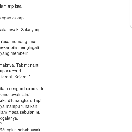
am trip kita
 Jangan cakap…
suka awak. Suka yang
ku rasa memang Iman
ekar bila mengingati
l yang membelit
amaknya. Tak menanti
up air-cond.
erent, Kejora .”
kan dengan berbeza tu.
 emel awak lain.”
aku ditunangkan. Tapi
anya mampu tunaikan
lam masa sebulan ni.
segalanya.
?”
… “Mungkin sebab awak