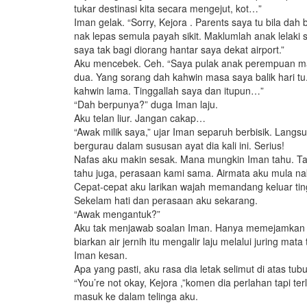
tukar destinasi kita secara mengejut, kot…”
Iman gelak. “Sorry, Kejora . Parents saya tu bila dah 
nak lepas semula payah sikit. Maklumlah anak lelaki 
saya tak bagi diorang hantar saya dekat airport.”
Aku mencebek. Ceh. “Saya pulak anak perempuan 
dua. Yang sorang dah kahwin masa saya balik hari tu
kahwin lama. Tinggallah saya dan itupun…”
“Dah berpunya?” duga Iman laju.
Aku telan liur. Jangan cakap…
“Awak milik saya,” ujar Iman separuh berbisik. Langs
bergurau dalam sususan ayat dia kali ini. Serius!
Nafas aku makin sesak. Mana mungkin Iman tahu. Ta
tahu juga, perasaan kami sama. Airmata aku mula nak
Cepat-cepat aku larikan wajah memandang keluar ti
Sekelam hati dan perasaan aku sekarang.
“Awak mengantuk?”
Aku tak menjawab soalan Iman. Hanya memejamkan 
biarkan air jernih itu mengalir laju melalui juring mat
Iman kesan.
Apa yang pasti, aku rasa dia letak selimut di atas tub
“You’re not okay, Kejora ,”komen dia perlahan tapi te
masuk ke dalam telinga aku.