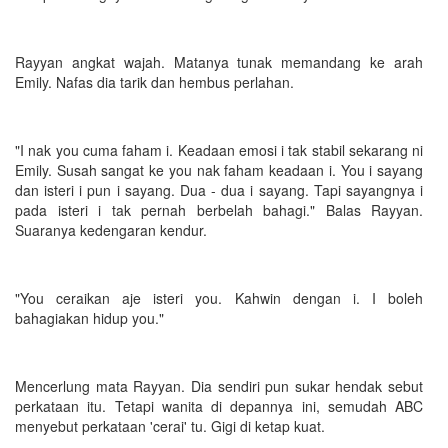
Rayyan angkat wajah. Matanya tunak memandang ke arah
Emily. Nafas dia tarik dan hembus perlahan.
"I nak you cuma faham i. Keadaan emosi i tak stabil sekarang ni
Emily. Susah sangat ke you nak faham keadaan i. You i sayang
dan isteri i pun i sayang. Dua - dua i sayang. Tapi sayangnya i
pada isteri i tak pernah berbelah bahagi." Balas Rayyan.
Suaranya kedengaran kendur.
"You ceraikan aje isteri you. Kahwin dengan i. I boleh
bahagiakan hidup you."
Mencerlung mata Rayyan. Dia sendiri pun sukar hendak sebut
perkataan itu. Tetapi wanita di depannya ini, semudah ABC
menyebut perkataan 'cerai' tu. Gigi di ketap kuat.