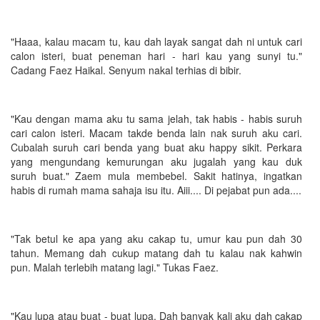
"Haaa, kalau macam tu, kau dah layak sangat dah ni untuk cari
calon isteri, buat peneman hari - hari kau yang sunyi tu."
Cadang Faez Haikal. Senyum nakal terhias di bibir.
"Kau dengan mama aku tu sama jelah, tak habis - habis suruh
cari calon isteri. Macam takde benda lain nak suruh aku cari.
Cubalah suruh cari benda yang buat aku happy sikit. Perkara
yang mengundang kemurungan aku jugalah yang kau duk
suruh buat." Zaem mula membebel. Sakit hatinya, ingatkan
habis di rumah mama sahaja isu itu. Aiii.... Di pejabat pun ada....
"Tak betul ke apa yang aku cakap tu, umur kau pun dah 30
tahun. Memang dah cukup matang dah tu kalau nak kahwin
pun. Malah terlebih matang lagi." Tukas Faez.
"Kau lupa atau buat - buat lupa. Dah banyak kali aku dah cakap