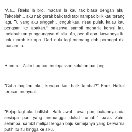
"Ala... Rileks la bro, macam la kau tak biasa dengan aku.
Takdelah,,, aku nak gerak balik tadi tapi nampak bilik kau terang
lagi. Tu yang aku singgah,, jenguk kau, risau pulak, kalau kau
pengsan ke apakan," balasnya sambil menarik kerusi lalu
melabuhkan punggungnya di situ. Ah, peduli apa, kawannya itu
nak marah ke apa. Dari dulu lagi memang dah perangai dia
macam tu.
Hmmm... Zaim Luqman melepaskan keluhan panjang.
"Cuba bagitau aku, kenapa kau balik lambat?" Faez Haikal
terusan menyoal.
"Kejap lagi aku baliklah. Balik awal - awal pun, bukannya ada
sesiapa pun yang menunggu dekat rumah," balas Zaim
selamba, sambil melipat lengan baju kemejanya yang berwarna
putih itu itu hingga ke siku.