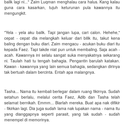
balik lagi ni..." Zaim Luqman menghalau cara halus. Kang kalau
guna cara kasarkan, tujuh keturunan pula kawannya itu
mengungkit.
"Yela - yela aku balik. Tapi jangan lupa, cari calon. Hehehe,"
cepat - cepat dia melangkah keluar dari bilik itu, takut kena
baling dengan buku diari. Zaim mengacu - acukan buku diari itu
kepada Faez. Tapi takde niat pun untuk membaling. Saja acah -
acah. Kawannya ini selalu sangat suka menyakatnya sekarang
ni. Taulah hati tu tengah bahagia. Pengantin barulah katakan.
Kawan - kawannya yang lain semua bahagia, sedangkan dirinya
tak bertuah dalam bercinta. Entah apa malangnya.
Tasha... Nama itu kembali berlegar dalam ruang fikirnya. Sudah
setahun berlalu, melalui cerita Faez, Adib dan Tasha telah
selamat bernikah. Emmm... Biarlah mereka. Buat apa nak difikir
- fikirkan lagi. Dia juga sudah lama nak lupakan nama - nama itu
yang dianggapnya seperti parasit, yang tak sudah - sudah
menempel di memorinya.