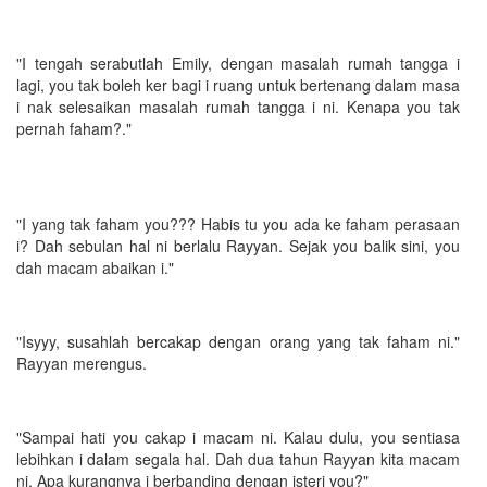
"I tengah serabutlah Emily, dengan masalah rumah tangga i
lagi, you tak boleh ker bagi i ruang untuk bertenang dalam masa
i nak selesaikan masalah rumah tangga i ni. Kenapa you tak
pernah faham?."
"I yang tak faham you??? Habis tu you ada ke faham perasaan
i? Dah sebulan hal ni berlalu Rayyan. Sejak you balik sini, you
dah macam abaikan i."
"Isyyy, susahlah bercakap dengan orang yang tak faham ni."
Rayyan merengus.
"Sampai hati you cakap i macam ni. Kalau dulu, you sentiasa
lebihkan i dalam segala hal. Dah dua tahun Rayyan kita macam
ni. Apa kurangnya i berbanding dengan isteri you?"