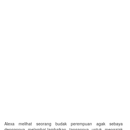
Alexa melihat seorang budak perempuan agak sebaya
dengannya melambai-lambaikan tangannya untuk mengajak