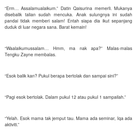
“Erm… Assalamualaikum.” Datin Qaisurina memerli. Mukanya
disebalik talian sudah mencuka. Anak sulungnya ini sudah
pandai tidak memberi salam! Entah siapa dia ikut sepanjang
duduk di luar negara sana. Barat kemain!
“Waalaikumussalam… Hmm, ma nak apa?” Malas-malas
Tengku Zayne membalas.
“Esok balik kan? Pukul berapa bertolak dan sampai sini?”
“Pagi esok bertolak. Dalam pukul 12 atau pukul 1 sampailah.”
“Yelah. Esok mama tak jemput tau. Mama ada seminar, Iqa ada
aktiviti.”