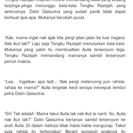
terpinga-pinga menunggu kata-kata Tengku Raziqah yang
seterusnya. Datin Qaisurina yang sudah panik tidak dapat
berbuat apa-apa. Mukanya berubah pucat.
“Kak, mama ingat nak ajak kita pergi jalan-jalan ke luar negara.
Nak ikut tak?” Laju saja Tengku Raziqah menuturkan kata-kata.
Mukanya yang yakin itu membuatkan Aulia tersenyum lega.
Tengku Raziqah memandang mamanya sambil tersenyum
penuh makna.
“Laa… Ingatkan apa tadi… Nak pergi melancong pun rahsia-
rahsia ke mama?” Aulia tergelak kecil seraya menepuk lembut
peha Datin Qaisurina.
“Eh! Tak adalah. Mama takut Aulia tak nak ikut je nanti. So, Aulia
nak ikut tak?” Datin Qaisurina bertanya sambil tersenyum ke
arah Aulia. Di dalam hatinya tidak habis-habis mengucap. Takut
juga rahsia itu terbongkar! Berani sungguh anaknya itu