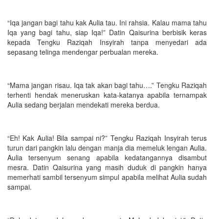
“Iqa jangan bagi tahu kak Aulia tau. Ini rahsia. Kalau mama tahu
Iqa yang bagi tahu, siap Iqa!” Datin Qaisurina berbisik keras
kepada Tengku Raziqah Insyirah tanpa menyedari ada
sepasang telinga mendengar perbualan mereka.
“Mama jangan risau. Iqa tak akan bagi tahu….” Tengku Raziqah
terhenti hendak meneruskan kata-katanya apabila ternampak
Aulia sedang berjalan mendekati mereka berdua.
“Eh! Kak Aulia! Bila sampai ni?” Tengku Raziqah Insyirah terus
turun dari pangkin lalu dengan manja dia memeluk lengan Aulia.
Aulia tersenyum senang apabila kedatangannya disambut
mesra. Datin Qaisurina yang masih duduk di pangkin hanya
memerhati sambil tersenyum simpul apabila melihat Aulia sudah
sampai.