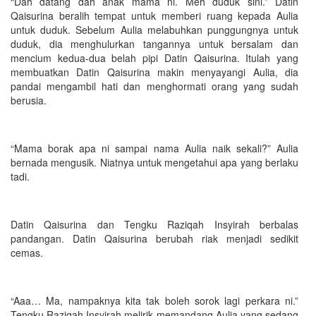
“Dah datang dah anak mama ni. Meh duduk sini.” Datin
Qaisurina beralih tempat untuk memberi ruang kepada Aulia
untuk duduk. Sebelum Aulia melabuhkan punggungnya untuk
duduk, dia menghulurkan tangannya untuk bersalam dan
mencium kedua-dua belah pipi Datin Qaisurina. Itulah yang
membuatkan Datin Qaisurina makin menyayangi Aulia, dia
pandai mengambil hati dan menghormati orang yang sudah
berusia.
“Mama borak apa ni sampai nama Aulia naik sekali?” Aulia
bernada mengusik. Niatnya untuk mengetahui apa yang berlaku
tadi.
Datin Qaisurina dan Tengku Raziqah Insyirah berbalas
pandangan. Datin Qaisurina berubah riak menjadi sedikit
cemas.
“Aaa… Ma, nampaknya kita tak boleh sorok lagi perkara ni.”
Tengku Raziqah Insyirah melirik memandang Aulia yang sedang