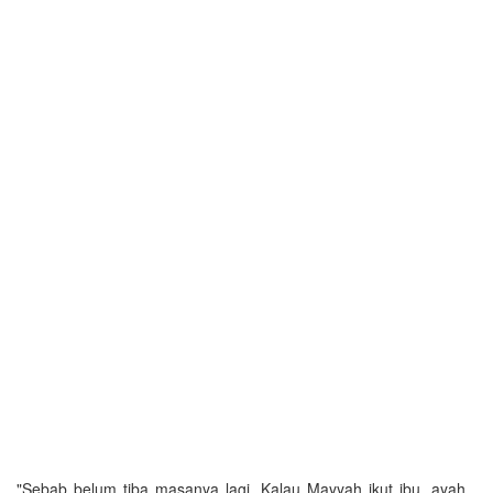
"Sebab belum tiba masanya lagi. Kalau Mayyah ikut ibu, ayah