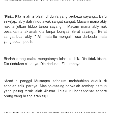
"Kini... Kita telah terpisah di dunia yang berbeza sayang... Baru
sekejap, abiy dah rindu awak sangat-sangat. Macam mana abiy
nak lanjutkan hidup tanpa sayang.... Macam mana abiy nak
besarkan anak-anak kita tanpa ibunya? Berat sayang... Berat
sangat buat abiy..." Air mata itu mengalir lesu daripada mata
yang sudah pedih.
Biarlah orang mahu mengatanya lelaki lembik. Dia tidak kisah.
Dia rindukan cintanya. Dia rindukan Zinnirahnya.
"Acad..." panggil Mustaqim sebelum melabuhkan duduk di
sebelah adik iparnya. Masing-masing berwajah sembap namun
yang paling teruk ialah Absyar. Lelaki itu benar-benar seperti
orang yang hilang arah tuju.
"Jom balik," ajak Mustaqim apabila melihat langit semakin gelap