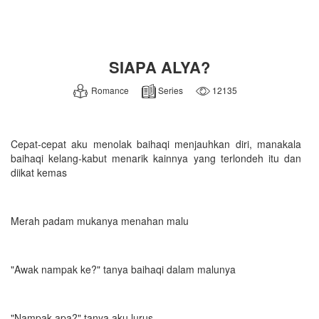
SIAPA ALYA?
Romance
Series
12135
Cepat-cepat aku menolak baihaqi menjauhkan diri, manakala
baihaqi kelang-kabut menarik kainnya yang terlondeh itu dan
diikat kemas
Merah padam mukanya menahan malu
"Awak nampak ke?" tanya baihaqi dalam malunya
"Nampak apa?" tanya aku lurus