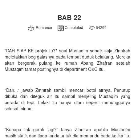
BAB 22
Romance
Completed
64299
"DAH SIAP KE projek tu?" soal Mustaqim sebaik saja Zinnirah
meletakkan beg galasnya pada tempat duduk belakang. Mereka
akan bergerak pulang ke rumah Abang Zhafran setelah
Mustaqim tamat postingnya di department O&G itu.
"Dah..." jawab Zinnirah sambil mencari botol airnya. Penutup
dibuka dan diteguk air itu sambil menjeling Mustaqim yang
berada di tepi. Lelaki itu hanya diam seperti menunggunya
selesai minum.
"Kenapa tak gerak lagi?" tanya Zinnirah apabila Mustaqim
masih statik dan tiada tanda untuk dia memandu pada ketika itu.