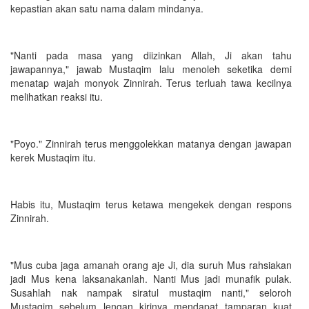
kepastian akan satu nama dalam mindanya.
"Nanti pada masa yang diizinkan Allah, Ji akan tahu
jawapannya," jawab Mustaqim lalu menoleh seketika demi
menatap wajah monyok Zinnirah. Terus terluah tawa kecilnya
melihatkan reaksi itu.
"Poyo." Zinnirah terus menggolekkan matanya dengan jawapan
kerek Mustaqim itu.
Habis itu, Mustaqim terus ketawa mengekek dengan respons
Zinnirah.
"Mus cuba jaga amanah orang aje Ji, dia suruh Mus rahsiakan
jadi Mus kena laksanakanlah. Nanti Mus jadi munafik pulak.
Susahlah nak nampak siratul mustaqim nanti," seloroh
Mustaqim sebelum lengan kirinya mendapat tamparan kuat