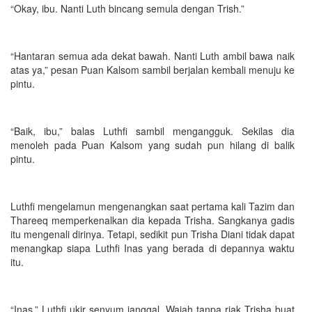
“Okay, ibu. Nanti Luth bincang semula dengan Trish.”
“Hantaran semua ada dekat bawah. Nanti Luth ambil bawa naik
atas ya,” pesan Puan Kalsom sambil berjalan kembali menuju ke
pintu.
“Baik, ibu,” balas Luthfi sambil mengangguk. Sekilas dia
menoleh pada Puan Kalsom yang sudah pun hilang di balik
pintu.
Luthfi mengelamun mengenangkan saat pertama kali Tazim dan
Thareeq memperkenalkan dia kepada Trisha. Sangkanya gadis
itu mengenali dirinya. Tetapi, sedikit pun Trisha Diani tidak dapat
menangkap siapa Luthfi Inas yang berada di depannya waktu
itu.
“Inas.” Luthfi ukir senyum janggal. Wajah tanpa riak Trisha buat