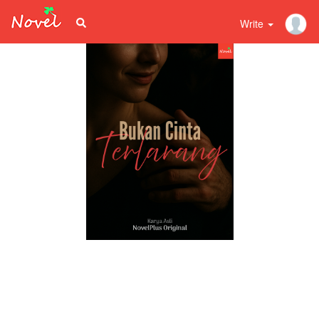
Write