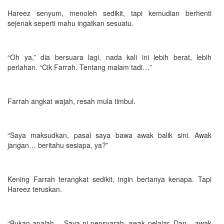
Hareez senyum, menoleh sedikit, tapi kemudian berhenti
sejenak seperti mahu ingatkan sesuatu.
“Oh ya,” dia bersuara lagi, nada kali ini lebih berat, lebih
perlahan. “Cik Farrah. Tentang malam tadi…”
Farrah angkat wajah, resah mula timbul.
“Saya maksudkan, pasal saya bawa awak balik sini. Awak
jangan… beritahu sesiapa, ya?”
Kening Farrah terangkat sedikit, ingin bertanya kenapa. Tapi
Hareez teruskan.
“Bukan apalah… Saya ni pensyarah, awak pelajar. Dan... awak