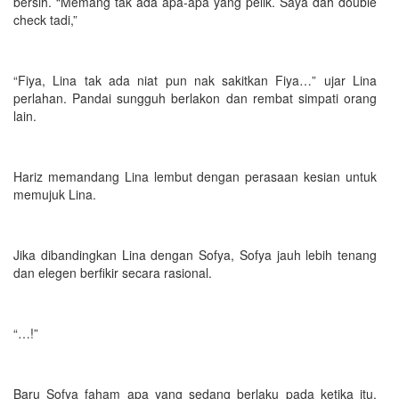
bersih. “Memang tak ada apa-apa yang pelik. Saya dah double
check tadi,”
“Fiya, Lina tak ada niat pun nak sakitkan Fiya…” ujar Lina
perlahan. Pandai sungguh berlakon dan rembat simpati orang
lain.
Hariz memandang Lina lembut dengan perasaan kesian untuk
memujuk Lina.
Jika dibandingkan Lina dengan Sofya, Sofya jauh lebih tenang
dan elegen berfikir secara rasional.
“…!”
Baru Sofya faham apa yang sedang berlaku pada ketika itu.