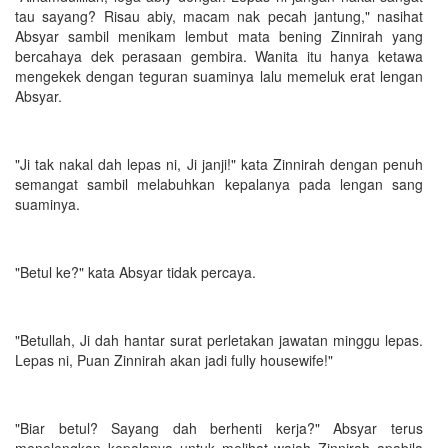
tau sayang? Risau abiy, macam nak pecah jantung," nasihat
Absyar sambil menikam lembut mata bening Zinnirah yang
bercahaya dek perasaan gembira. Wanita itu hanya ketawa
mengekek dengan teguran suaminya lalu memeluk erat lengan
Absyar.
"Ji tak nakal dah lepas ni, Ji janji!" kata Zinnirah dengan penuh
semangat sambil melabuhkan kepalanya pada lengan sang
suaminya.
"Betul ke?" kata Absyar tidak percaya.
"Betullah, Ji dah hantar surat perletakan jawatan minggu lepas.
Lepas ni, Puan Zinnirah akan jadi fully housewife!"
"Biar betul? Sayang dah berhenti kerja?" Absyar terus
menelengkan kepalanya untuk melihat wajah Zinnirah apabila