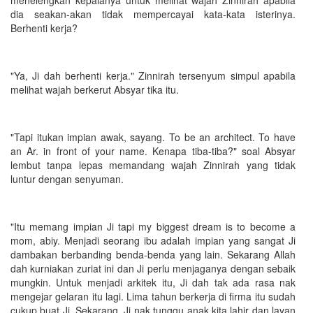
dia seakan-akan tidak mempercayai kata-kata isterinya.
Berhenti kerja?
"Ya, Ji dah berhenti kerja." Zinnirah tersenyum simpul apabila
melihat wajah berkerut Absyar tika itu.
"Tapi itukan impian awak, sayang. To be an architect. To have
an Ar. in front of your name. Kenapa tiba-tiba?" soal Absyar
lembut tanpa lepas memandang wajah Zinnirah yang tidak
luntur dengan senyuman.
"Itu memang impian Ji tapi my biggest dream is to become a
mom, abiy. Menjadi seorang ibu adalah impian yang sangat Ji
dambakan berbanding benda-benda yang lain. Sekarang Allah
dah kurniakan zuriat ini dan Ji perlu menjaganya dengan sebaik
mungkin. Untuk menjadi arkitek itu, Ji dah tak ada rasa nak
mengejar gelaran itu lagi. Lima tahun berkerja di firma itu sudah
cukup buat Ji. Sekarang, Ji nak tunggu anak kita lahir dan layan