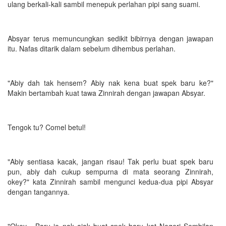
ulang berkali-kali sambil menepuk perlahan pipi sang suami.
Absyar terus memuncungkan sedikit bibirnya dengan jawapan
itu. Nafas ditarik dalam sebelum dihembus perlahan.
"Abiy dah tak hensem? Abiy nak kena buat spek baru ke?"
Makin bertambah kuat tawa Zinnirah dengan jawapan Absyar.
Tengok tu? Comel betul!
"Abiy sentiasa kacak, jangan risau! Tak perlu buat spek baru
pun, abiy dah cukup sempurna di mata seorang Zinnirah,
okey?" kata Zinnirah sambil mengunci kedua-dua pipi Absyar
dengan tangannya.
"Okey... Baru je nak ajak buat spek baru kat Negeri Sembilan