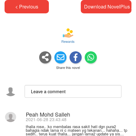
< Previous
Download NovelPlus A
Rewards
Share this novel
Peah Mohd Salleh
2021-06-28 23:43:48
thalia rose.. ko membalas rasa sakit hati dgn pura2
bahagia ndak lama ni c mateen yg tekanan... hahaha... tp
sedih.. terus kuat thalia... jangan lama2 update ya sis...