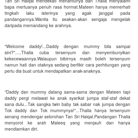
Tan Sri Haiqal mendekati menantunya dan Thalia menyalami
bapa mertuanya penuh rasa hormat.Mateen hanya memerhati
tingkah laku isterinya yang agak janggal pada
pandangannya.Wanita itu seakan-akan sengaja mengelak
daripada memandang ke arahnya.
"Welcome daddy!...Daddy dengan mummy bila sampai
sini?".....Thalia cuba tersenyum dan menyembunyikan
kekecewaannya.Walaupun bibirnya masih boleh tersenyum
namun hati dan otaknya sedang berfikir cara perhitungan yang
perlu dia buat untuk mendapatkan anak-anaknya.
"Daddy dan mummy datang sama-sama dengan Mateen tapi
daddy pergi melawat ke anak syarikat jumpa staf-staf dekat
sana dulu...Tak sangka twin baby tak sabar nak jumpa dengan
Tok daddy dan Tok mummynya!"...Thalia hanya tersenyum
senang mendengar selorohan Tan Sri Haiqal.Pandangan Thalia
menyorot ke arah Maleeq yang menjauh dan hanya
mendiamkan diri.