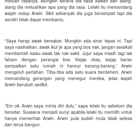
meluah rasanya. Mungkin kerana dia tiada kawan dan alang-
alang dia meluahkan apa yang dia rasa. Lelaki itu memandang
wajah redup Arwin. Sikit sebanyak dia juga bersimpati tapi dia
sendiri tidak dapat membantu.
“Saya harap awak bersabar. Mungkin ada sinar lepas ni. Tapi
saya nasihatkan, awak ikut je apa yang bos nak, jangan sesekali
membantah kalau awak tak nak sakit. Jujur saya masih lagi tak
faham dengan perangai bos. Kejap okay, kejap baran
sampaikan satu rumah ni hancur barang-barang.” Arwin
mengeluh perlahan. Tiba-tiba ada satu suara berdehem. Arwin
memandang gerangan yang menegur mereka, jelas wajah
Arwin berubah sedikit.
“Em cik Arwin saya minta diri dulu.” sapa lelaki itu sebelum dia
beredar. Suasana menjadi sunyi apabila lelaki itu memilih untuk
hanya memerhati Arwin. Arwin pula sudah mula tidak selesa
dan terus bangun.