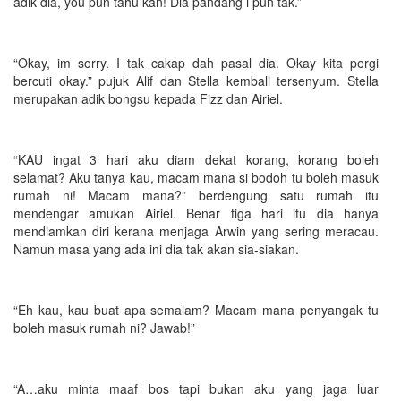
adik dia, you pun tahu kan! Dia pandang i pun tak.”
“Okay, im sorry. I tak cakap dah pasal dia. Okay kita pergi
bercuti okay.” pujuk Alif dan Stella kembali tersenyum. Stella
merupakan adik bongsu kepada Fizz dan Airiel.
“KAU ingat 3 hari aku diam dekat korang, korang boleh
selamat? Aku tanya kau, macam mana si bodoh tu boleh masuk
rumah ni! Macam mana?” berdengung satu rumah itu
mendengar amukan Airiel. Benar tiga hari itu dia hanya
mendiamkan diri kerana menjaga Arwin yang sering meracau.
Namun masa yang ada ini dia tak akan sia-siakan.
“Eh kau, kau buat apa semalam? Macam mana penyangak tu
boleh masuk rumah ni? Jawab!”
“A…aku minta maaf bos tapi bukan aku yang jaga luar