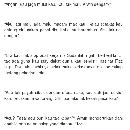
“Angah! Kau jaga mulut kau. Kau tak malu Arwin dengar?”
“Aku lagi malu ada mak, macam mak kau. Kalau setakat kau
datang sini cakap pasal dia, baik kau berambus. Aku tak nak
dengar.”
“Bila kau nak stop buat kerja ni? Sudahlah ngah, berhentilah…
tak ada guna kau stay dekat dunia kau sendiri.” nasihat Fizz
lagi. Dia tahu adiknya tidak suka sekirannya dia bercakap
tentang pekerjaan dia.
“Kau tak payah sibuk dengan urusan aku, kau dah jadi doktor
kan, teruskan rawat orang. Sikit pun aku tak kesah pasal kau.”
“Acu? Pasal acu pun kau tak kesah?” Arwin mengerutkan dahi
apabila ada nama asing yang diaebut Fizz.