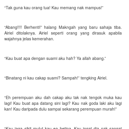
“Tak guna kau orang tua! Kau memang nak mampus!”
“Abang!!!! Berhenti!” halang Makngah yang baru sahaja tiba.
Airiel ditolaknya. Airiel seperti orang yang dirasuk apabila
wajahnya jelas kemerahan.
“Kau buat apa dengan suami aku hah? Ya allah abang.”
“Binatang ni kau cakap suami? Sampah!” tengking Airiel.
“Eh perempuan aku dah cakap aku tak nak tengok muka kau
lagi! Kau buat apa datang sini lagi? Kau nak goda laki aku lagi
kan! Kau daripada dulu sampai sekarang perempuan murah!”
“Kau jaga sikit mulut kau ea betina. Kau ingat dia nak sangat