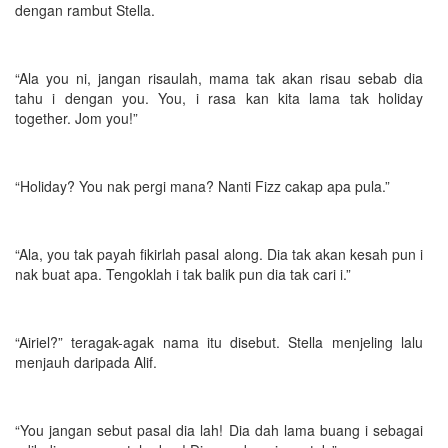
dengan rambut Stella.
“Ala you ni, jangan risaulah, mama tak akan risau sebab dia
tahu i dengan you. You, i rasa kan kita lama tak holiday
together. Jom you!”
“Holiday? You nak pergi mana? Nanti Fizz cakap apa pula.”
“Ala, you tak payah fikirlah pasal along. Dia tak akan kesah pun i
nak buat apa. Tengoklah i tak balik pun dia tak cari i.”
“Airiel?” teragak-agak nama itu disebut. Stella menjeling lalu
menjauh daripada Alif.
“You jangan sebut pasal dia lah! Dia dah lama buang i sebagai