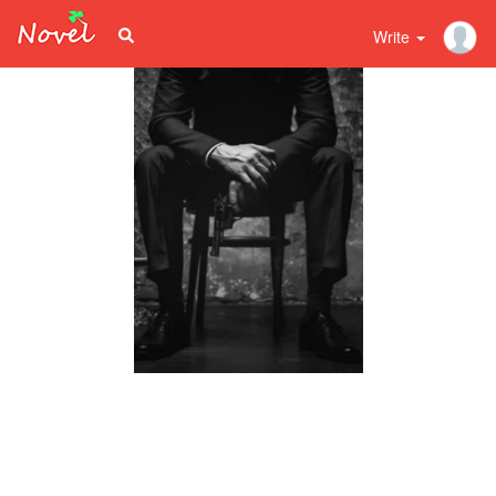
Write