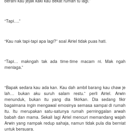
berani kau jejak kaki kau dekat rumah tu lagi.”
“Tapi….”
“Kau nak tapi-tapi apa lagi?” soal Airiel tidak puas hati.
“Tapi… makngah tak ada time-time macam ni. Mak ngah
meniaga.”
“Bapak sedara kau ada kan. Kau dah ambil barang kau chaw je
lah… bukan aku suruh salam restu.” perli Airiel. Arwin
menunduk, bukan itu yang dia fikirkan. Dia sedang fikir
bagaimana ingin mengawal emosinya semasa sampai di rumah
itu. Itu merupakan satu-satunya rumah perninggalan arwah
babah dan mama. Sekali lagi Airiel mencuri memandang wajah
Arwin yang nampak redup sahaja, namun tidak pula dia berniat
untuk bersuara.