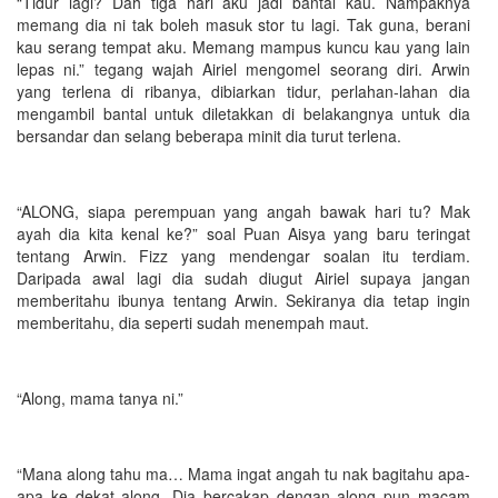
“Tidur lagi? Dah tiga hari aku jadi bantal kau. Nampaknya
memang dia ni tak boleh masuk stor tu lagi. Tak guna, berani
kau serang tempat aku. Memang mampus kuncu kau yang lain
lepas ni.” tegang wajah Airiel mengomel seorang diri. Arwin
yang terlena di ribanya, dibiarkan tidur, perlahan-lahan dia
mengambil bantal untuk diletakkan di belakangnya untuk dia
bersandar dan selang beberapa minit dia turut terlena.
“ALONG, siapa perempuan yang angah bawak hari tu? Mak
ayah dia kita kenal ke?” soal Puan Aisya yang baru teringat
tentang Arwin. Fizz yang mendengar soalan itu terdiam.
Daripada awal lagi dia sudah diugut Airiel supaya jangan
memberitahu ibunya tentang Arwin. Sekiranya dia tetap ingin
memberitahu, dia seperti sudah menempah maut.
“Along, mama tanya ni.”
“Mana along tahu ma… Mama ingat angah tu nak bagitahu apa-
apa ke dekat along. Dia bercakap dengan along pun macam