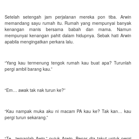
Setelah setengah jam perjalanan mereka pon tiba. Arwin
memandang sayu rumah itu. Rumah yang mempunyai banyak
kenangan manis bersama babah dan mama. Namun
mempunyai kenangan pahit dalam hidupnya. Sebak hati Arwin
apabila mengingatkan perkara lalu.
“Yang kau termenung tengok rumah kau buat apa? Turunlah
pergi ambil barang kau.”
“Em… awak tak nak turun ke?”
“Kau nampak muka aku ni macam PA kau ke? Tak kan… kau
pergi turun sekarang.”
“Te…temanlah Awin.” pujuk Arwin. Benar dia takut untuk pergi