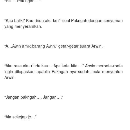
“Pa…. Pak ngah…”
“Kau balik? Kau rindu aku ke?” soal Pakngah dengan senyuman
yang menyeramkan.
“A…Awin amik barang Awin.” getar-getar suara Arwin.
“Aku rasa aku rindu kau… Apa kata kita….” Arwin meronta-ronta
ingin dilepaskan apabila Pakngah nya sudah mula menyentuh
Arwin.
“Jangan pakngah…. Jangan….”
“Ala sekejap je…”