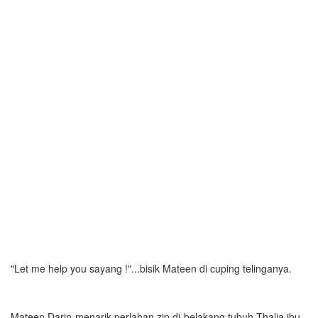
"Let me help you sayang !"...bisik Mateen di cuping telinganya.
Mateen Darin menarik perlahan zip di belakang tubuh Thalia,ibu