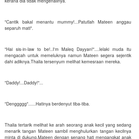
kerana dia tidak mengenalinya.
"Cantik bakal menantu mummy!...Patutlah Mateen anggau
separuh mati".
"Hai sis-in-law to be!..I'm Maleq Dayyan!"....lelaki muda itu
mengacah untuk memeluknya namun Mateen segera sejentik
dahi adiknya.Thalia tersenyum melihat kemesraan mereka.
"Daddy!...Daddy!"...
"Denggggg"......Hatinya berdenyut tiba-tiba.
Thalia tertarik melihat ke arah seorang anak kecil yang sedang
menarik tangan Mateen sambil menghulurkan tangan kecilnya
minta di dukung.Mateen dengan senang hati mengangkat anak