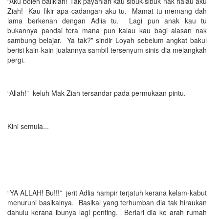
“Aku boleh baliklah! Tak payahlah kau sibuk-sibuk nak halau aku
Ziah! Kau fikir apa cadangan aku tu. Mamat tu memang dah
lama berkenan dengan Adlia tu. Lagi pun anak kau tu
bukannya pandai tera mana pun kalau kau bagi alasan nak
sambung belajar. Ya tak?” sindir Loyah sebelum angkat bakul
berisi kain-kain jualannya sambil tersenyum sinis dia melangkah
pergi.
“Allah!” keluh Mak Ziah tersandar pada permukaan pintu.
Kini semula...
“YA ALLAH! Bu!!!” jerit Adlia hampir terjatuh kerana kelam-kabut
menuruni basikalnya. Basikal yang terhumban dia tak hiraukan
dahulu kerana ibunya lagi penting. Berlari dia ke arah rumah