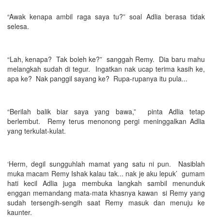
“Awak kenapa ambil raga saya tu?” soal Adlia berasa tidak
selesa.
“Lah, kenapa? Tak boleh ke?” sanggah Remy. Dia baru mahu
melangkah sudah di tegur. Ingatkan nak ucap terima kasih ke,
apa ke? Nak panggil sayang ke? Rupa-rupanya itu pula...
“Berilah balik biar saya yang bawa,” pinta Adlia tetap
berlembut. Remy terus menonong pergi meninggalkan Adlia
yang terkulat-kulat.
‘Herm, degil sungguhlah mamat yang satu ni pun. Nasiblah
muka macam Remy Ishak kalau tak... nak je aku lepuk’ gumam
hati kecil Adlia juga membuka langkah sambil menunduk
enggan memandang mata-mata khasnya kawan si Remy yang
sudah tersengih-sengih saat Remy masuk dan menuju ke
kaunter.