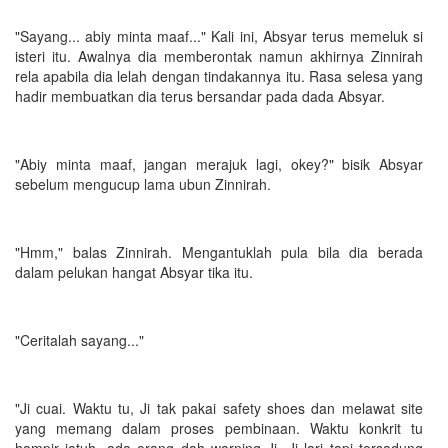
"Sayang... abiy minta maaf..." Kali ini, Absyar terus memeluk si
isteri itu. Awalnya dia memberontak namun akhirnya Zinnirah
rela apabila dia lelah dengan tindakannya itu. Rasa selesa yang
hadir membuatkan dia terus bersandar pada dada Absyar.
"Abiy minta maaf, jangan merajuk lagi, okey?" bisik Absyar
sebelum mengucup lama ubun Zinnirah.
"Hmm," balas Zinnirah. Mengantuklah pula bila dia berada
dalam pelukan hangat Absyar tika itu.
"Ceritalah sayang..."
"Ji cuai. Waktu tu, Ji tak pakai safety shoes dan melawat site
yang memang dalam proses pembinaan. Waktu konkrit tu
hampir jatuh, ada orang dah warning Ji. Ji lari tapi tersadung