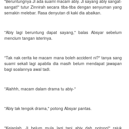
"Beruntungnya Ji ada suami macam abiy. Ji sayang abiy sangat-
sangat!" tutur Zinnirah secara tiba-tiba dengan senyuman yang
semakin melebar. Rasa denyutan di kaki dia abaikan.
"Abiy lagi beruntung dapat sayang," balas Absyar sebelum
mencium tangan isterinya.
"Tak nak cerita ke macam mana boleh accident ni?" tanya sang
suami sekali lagi apabila dia masih belum mendapat jawapan
bagi soalannya awal tadi.
"Alahhh, macam dalam drama tu abiy-"
"Abiy tak tengok drama," potong Absyar pantas.
"Kejaplah, Ji belum mula lagi tapi abiy dah potong!" rajuk