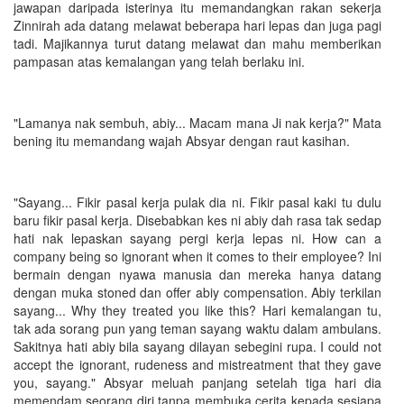
jawapan daripada isterinya itu memandangkan rakan sekerja
Zinnirah ada datang melawat beberapa hari lepas dan juga pagi
tadi. Majikannya turut datang melawat dan mahu memberikan
pampasan atas kemalangan yang telah berlaku ini.
"Lamanya nak sembuh, abiy... Macam mana Ji nak kerja?" Mata
bening itu memandang wajah Absyar dengan raut kasihan.
"Sayang... Fikir pasal kerja pulak dia ni. Fikir pasal kaki tu dulu
baru fikir pasal kerja. Disebabkan kes ni abiy dah rasa tak sedap
hati nak lepaskan sayang pergi kerja lepas ni. How can a
company being so ignorant when it comes to their employee? Ini
bermain dengan nyawa manusia dan mereka hanya datang
dengan muka stoned dan offer abiy compensation. Abiy terkilan
sayang... Why they treated you like this? Hari kemalangan tu,
tak ada sorang pun yang teman sayang waktu dalam ambulans.
Sakitnya hati abiy bila sayang dilayan sebegini rupa. I could not
accept the ignorant, rudeness and mistreatment that they gave
you, sayang." Absyar meluah panjang setelah tiga hari dia
memendam seorang diri tanpa membuka cerita kepada sesiapa