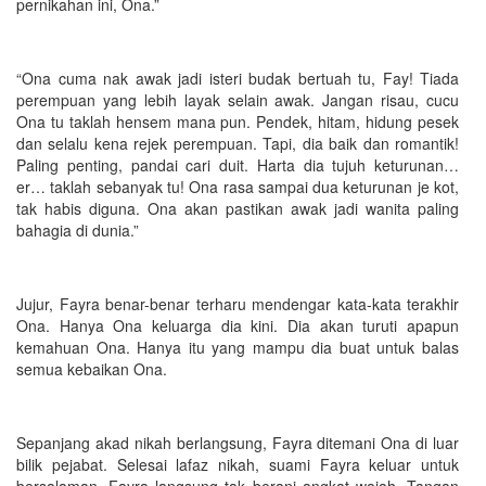
pernikahan ini, Ona.”
“Ona cuma nak awak jadi isteri budak bertuah tu, Fay! Tiada
perempuan yang lebih layak selain awak. Jangan risau, cucu
Ona tu taklah hensem mana pun. Pendek, hitam, hidung pesek
dan selalu kena rejek perempuan. Tapi, dia baik dan romantik!
Paling penting, pandai cari duit. Harta dia tujuh keturunan…
er… taklah sebanyak tu! Ona rasa sampai dua keturunan je kot,
tak habis diguna. Ona akan pastikan awak jadi wanita paling
bahagia di dunia.”
Jujur, Fayra benar-benar terharu mendengar kata-kata terakhir
Ona. Hanya Ona keluarga dia kini. Dia akan turuti apapun
kemahuan Ona. Hanya itu yang mampu dia buat untuk balas
semua kebaikan Ona.
Sepanjang akad nikah berlangsung, Fayra ditemani Ona di luar
bilik pejabat. Selesai lafaz nikah, suami Fayra keluar untuk
bersalaman. Fayra langsung tak berani angkat wajah. Tangan