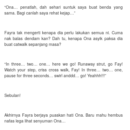
“Ona… penatlah, dah sehari suntuk saya buat benda yang
sama. Bagi canlah saya rehat kejap…”
Fayra tak mengerti kenapa dia perlu lakukan semua ni. Cuma
nak balas dendam kan? Dah tu, kenapa Ona asyik paksa dia
buat catwalk sepanjang masa?
“In three… two… one… here we go! Runaway strut, go Fay!
Watch your step, criss cross walk, Fay! In three… two… one,
pause for three seconds… swirl anddd… go! Yeahhh!!!”
Sebulan!
Akhirnya Fayra berjaya puaskan hati Ona. Baru mahu hembus
nafas lega lihat senyuman Ona…