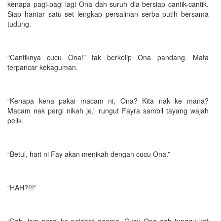
kenapa pagi-pagi lagi Ona dah suruh dia bersiap cantik-cantik.
Siap hantar satu set lengkap persalinan serba putih bersama
tudung.
“Cantiknya cucu Ona!” tak berkelip Ona pandang. Mata
terpancar kekaguman.
“Kenapa kena pakai macam ni, Ona? Kita nak ke mana?
Macam nak pergi nikah je,” rungut Fayra sambil tayang wajah
pelik.
“Betul, hari ni Fay akan menikah dengan cucu Ona.”
“HAH?!!!”
“Dah, jom pergi ke pejabat agama. Cucu Ona dah tunggu kat