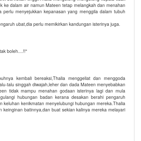
k ke dalam air namun Mateen tetap melangkah dan menahan
ka perlu menyejukkan kepanasan yang menggila dalam tubuh
ngaruh ubat,dia perlu memikirkan kandungan isterinya juga.
k boleh....!!"
uhnya kembali bereaksi,Thalia menggeliat dan menggoda
talu-talu singgah diwajah,leher dan dada Mateen menyebabkan
een tidak mampu menahan godaan isterinya lagi dan mula
engulangi hubungan badan kerana desakan berahi pengaruh
dan keluhan kenikmatan menyelubungi hubungan mereka.Thalia
keinginan batinnya,dan buat sekian kalinya mereka melayari