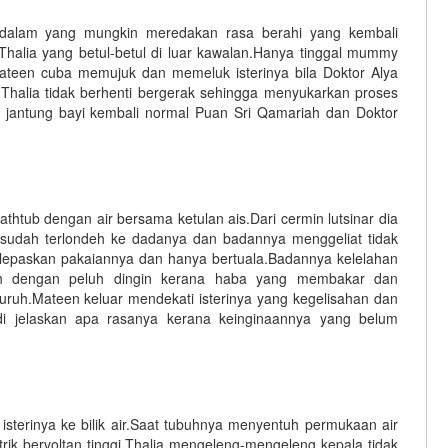
alam yang mungkin meredakan rasa berahi yang kembali
halia yang betul-betul di luar kawalan.Hanya tinggal mummy
teen cuba memujuk dan memeluk isterinya bila Doktor Alya
halia tidak berhenti bergerak sehingga menyukarkan proses
 jantung bayi kembali normal Puan Sri Qamariah dan Doktor
htub dengan air bersama ketulan ais.Dari cermin lutsinar dia
 sudah terlondeh ke dadanya dan badannya menggeliat tidak
lepaskan pakaiannya dan hanya bertuala.Badannya kelelahan
ah dengan peluh dingin kerana haba yang membakar dan
uruh.Mateen keluar mendekati isterinya yang kegelisahan dan
i jelaskan apa rasanya kerana keinginaannya yang belum
erinya ke bilik air.Saat tubuhnya menyentuh permukaan air
rik bervoltan tinggi.Thalia mengeleng-mengeleng kepala tidak