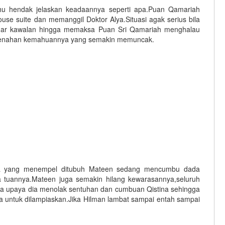
tahu hendak jelaskan keadaannya seperti apa.Puan Qamariah
e suite dan memanggil Doktor Alya.Situasi agak serius bila
iluar kawalan hingga memaksa Puan Sri Qamariah menghalau
 menahan kemahuannya yang semakin memuncak.
ina yang menempel ditubuh Mateen sedang mencumbu dada
 tuannya.Mateen juga semakin hilang kewarasannya,seluruh
ya upaya dia menolak sentuhan dan cumbuan Qistina sehingga
a untuk dilampiaskan.Jika Hilman lambat sampai entah sampai