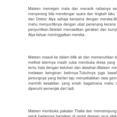
Mateen memejam mata dan menarik nafasnya sed
menyerang bila mendengar suara dan tingkah laku T
dan Doktor Alya sahaja bersama dengan mereka.Ma
mahu menyuntiknya dengan ubat penenang kerana T
penyuntikan.Setelah memastikan gerakan dan bunyi
Alya keluar meninggalkan mereka.
Mateen masuk ke dalam bilik air dan memenuhkan bat
melihat isterinya masih cuba membuka dress yang
tentu hala dengan keluhan dan desahan.Mateen me
melawan keinginan batinnya.Tubuhnya juga bas
jantungnya yang berlari laju menyebabkan rasa gem
merintih kesakitan yang entah bagaimana mahu d
dipenuhi semenjak dari tadi.
Mateen membuka pakaian Thalia dan mencempung ist
sejuk badannya bagaikan di renjat dengan arus elekt