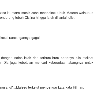
istina Humaira masih cuba mendekati tubuh Mateen walaupun
ndorong tubuh Qistina hingga jatuh di lantai toilet.
a kesal rancangannya gagal.
dengan nafas lelah dan terburu-buru bertanya bila melihat
 .Dia juga kebetulan mencari keberadaan abangnya untuk
ngsang!"...Maleeq terkejut mendengar kata-kata Hilman.