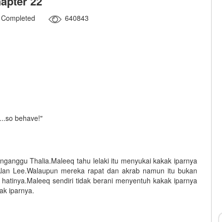
apter 22
Completed
640843
..so behave!"
ganggu Thalia.Maleeq tahu lelaki itu menyukai kakak iparnya
 Alan Lee.Walaupun mereka rapat dan akrab namun itu bukan
atinya.Maleeq sendiri tidak berani menyentuh kakak iparnya
ak iparnya.