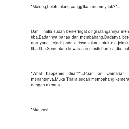
"Maleeq,boleh tolong panggilkan mummy tak?"...
Dahi Thalia sudah berkeringat dingin,tangannya men
tiba.Badannya panas dan membahang.Dadanya berde
apa yang terjadi pada dirinya,sukar untuk dia jel
tiba-tiba.Sementara kewarasan masih bersisa,dia mah
"What happened dear?"...Puan Sri Qamariah 
menantunya.Muka Thalia sudah membahang kemerah
dengan airmata.
"Mummy!!...