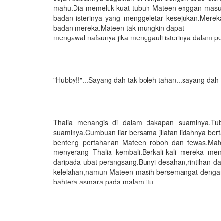
mahu.Dia memeluk kuat tubuh Mateen enggan masu
badan isterinya yang menggeletar kesejukan.Mere
badan mereka.Mateen tak mungkin dapat
mengawal nafsunya jika menggauli isterinya dalam pe
"Hubby!!"...Sayang dah tak boleh tahan...sayang dah ta
Thalia menangis di dalam dakapan suaminya.Tub
suaminya.Cumbuan liar bersama jilatan lidahnya ber
benteng pertahanan Mateen roboh dan tewas.Mat
menyerang Thalia kembali.Berkali-kali mereka m
daripada ubat perangsang.Bunyi desahan,rintihan 
kelelahan,namun Mateen masih bersemangat dengan 
bahtera asmara pada malam itu.