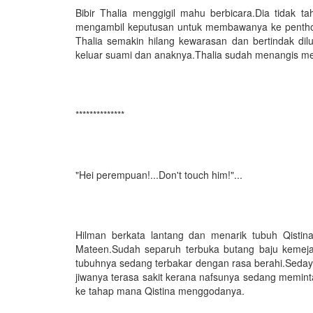
Bibir Thalia menggigil mahu berbicara.Dia tidak 
mengambil keputusan untuk membawanya ke penthous
Thalia semakin hilang kewarasan dan bertindak d
keluar suami dan anaknya.Thalia sudah menangis
**************
"Hei perempuan!...Don't touch him!"...
Hilman berkata lantang dan menarik tubuh Qist
Mateen.Sudah separuh terbuka butang baju kemeja
tubuhnya sedang terbakar dengan rasa berahi.Seda
jiwanya terasa sakit kerana nafsunya sedang memint
ke tahap mana Qistina menggodanya.