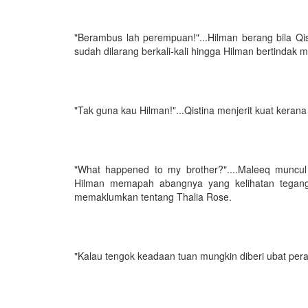
"Berambus lah perempuan!"...Hilman berang bila Q
sudah dilarang berkali-kali hingga Hilman bertindak me
"Tak guna kau Hilman!"...Qistina menjerit kuat keran
"What happened to my brother?"....Maleeq muncul 
Hilman memapah abangnya yang kelihatan tegang
memaklumkan tentang Thalia Rose.
"Kalau tengok keadaan tuan mungkin diberi ubat pera