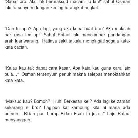
"Sabar bro. Aku tak bermaksud macam itu lah!" sahut Osman
lalu tersenyum dengan kening terangkat-angkat.
"Dah tu apa? Apa lagi, yang aku kena buat bro? Aku mulalah
nak rasa fed up!" Sahut Rafael lalu mencampak pandangan
arah luar warung. Hatinya sakit tatkala mengingati segala kata-
kata cacian.
"Kalau kau tak dapat cara kasar. Apa kata kau guna cara lain
pula…" Osman tersenyum penuh makna selepas menoktahkan
kata-kata.
"Maksud kau? Bomoh? Huh! Berkesan ke ? Ada lagi ke zaman
sekarang ni bro? Lagipun kat kampung kita ni mana ada
bomoh. Bidan pun harap Bidan Esah tu jela…" Laju Rafael
menyanggah.