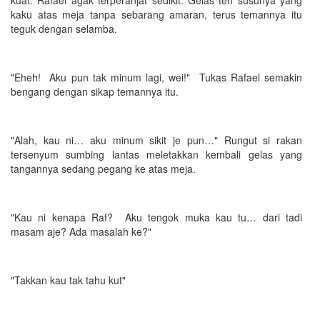
kuat. Rafael agak terperanjat sedikit. Gelas teh susunya yang
kaku atas meja tanpa sebarang amaran, terus temannya itu
teguk dengan selamba.
"Eheh! Aku pun tak minum lagi, wei!" Tukas Rafael semakin
bengang dengan sikap temannya itu.
"Alah, kau ni… aku minum sikit je pun…" Rungut si rakan
tersenyum sumbing lantas meletakkan kembali gelas yang
tangannya sedang pegang ke atas meja.
"Kau ni kenapa Raf? Aku tengok muka kau tu… dari tadi
masam aje? Ada masalah ke?"
"Takkan kau tak tahu kut"